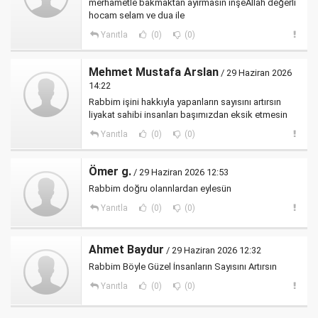
merhametle bakmaktan ayırmasın inşeAllah değerli
hocam selam ve dua ile
Yanıtla
(0)
(0)
Mehmet Mustafa Arslan
/ 29 Haziran 2026
14:22
Rabbim işini hakkıyla yapanların sayısını artırsın
liyakat sahibi insanları başımızdan eksik etmesin
Yanıtla
(0)
(0)
Ömer g.
/ 29 Haziran 2026 12:53
Rabbim doğru olannlardan eylesün
Yanıtla
(0)
(0)
Ahmet Baydur
/ 29 Haziran 2026 12:32
Rabbim Böyle Güzel İnsanların Sayısını Artırsın
Yanıtla
(0)
(0)