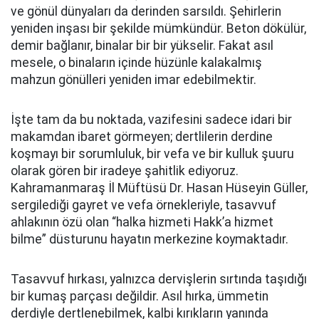
ve gönül dünyaları da derinden sarsıldı. Şehirlerin
yeniden inşası bir şekilde mümkündür. Beton dökülür,
demir bağlanır, binalar bir bir yükselir. Fakat asıl
mesele, o binaların içinde hüzünle kalakalmış
mahzun gönülleri yeniden imar edebilmektir.
İşte tam da bu noktada, vazifesini sadece idari bir
makamdan ibaret görmeyen; dertlilerin derdine
koşmayı bir sorumluluk, bir vefa ve bir kulluk şuuru
olarak gören bir iradeye şahitlik ediyoruz.
Kahramanmaraş İl Müftüsü Dr. Hasan Hüseyin Güller,
sergilediği gayret ve vefa örnekleriyle, tasavvuf
ahlakının özü olan “halka hizmeti Hakk’a hizmet
bilme” düsturunu hayatın merkezine koymaktadır.
Tasavvuf hırkası, yalnızca dervişlerin sırtında taşıdığı
bir kumaş parçası değildir. Asıl hırka, ümmetin
derdiyle dertlenebilmek, kalbi kırıkların yanında