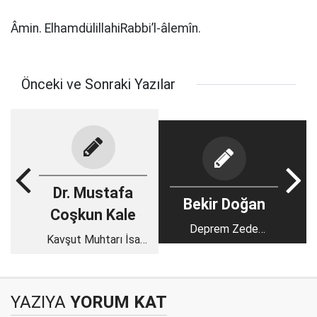
Âmin. ElhamdülillahiRabbi’l-âlemîn.
Önceki ve Sonraki Yazılar
Dr. Mustafa
Bekir Doğan
Coşkun Kale
Deprem Zede
Kavşut Muhtarı İsa
Belediyeler İdam’a
Aksoy'un, Bal
Gidiyor haberiniz olsun
Festivaline Nazik
!
Daveti Üzerine
YAZIYA
YORUM KAT