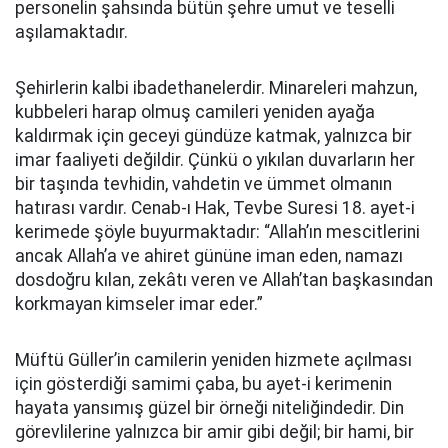
personelin şahsında bütün şehre umut ve teselli
aşılamaktadır.
Şehirlerin kalbi ibadethanelerdir. Minareleri mahzun,
kubbeleri harap olmuş camileri yeniden ayağa
kaldırmak için geceyi gündüze katmak, yalnızca bir
imar faaliyeti değildir. Çünkü o yıkılan duvarların her
bir taşında tevhidin, vahdetin ve ümmet olmanın
hatırası vardır. Cenab-ı Hak, Tevbe Suresi 18. ayet-i
kerimede şöyle buyurmaktadır: “Allah’ın mescitlerini
ancak Allah’a ve ahiret gününe iman eden, namazı
dosdoğru kılan, zekâtı veren ve Allah’tan başkasından
korkmayan kimseler imar eder.”
Müftü Güller’in camilerin yeniden hizmete açılması
için gösterdiği samimi çaba, bu ayet-i kerimenin
hayata yansımış güzel bir örneği niteliğindedir. Din
görevlilerine yalnızca bir amir gibi değil; bir hami, bir