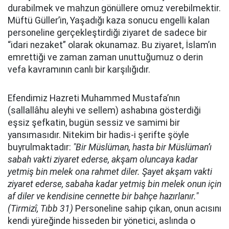
durabilmek ve mahzun gönüllere omuz verebilmektir.
Müftü Güller’in, Yaşadığı kaza sonucu engelli kalan
personeline gerçekleştirdiği ziyaret de sadece bir
“idari nezaket” olarak okunamaz. Bu ziyaret, İslam’ın
emrettiği ve zaman zaman unuttuğumuz o derin
vefa kavramının canlı bir karşılığıdır.
Efendimiz Hazreti Muhammed Mustafa’nın
(sallallâhu aleyhi ve sellem) ashabına gösterdiği
eşsiz şefkatin, bugün sessiz ve samimi bir
yansımasıdır. Nitekim bir hadis-i şerifte şöyle
buyrulmaktadır:
"Bir Müslüman, hasta bir Müslüman’ı
sabah vakti ziyaret ederse, akşam oluncaya kadar
yetmiş bin melek ona rahmet diler. Şayet akşam vakti
ziyaret ederse, sabaha kadar yetmiş bin melek onun için
af diler ve kendisine cennette bir bahçe hazırlanır."
(Tirmizî, Tıbb 31)
Personeline sahip çıkan, onun acısını
kendi yüreğinde hisseden bir yönetici, aslında o