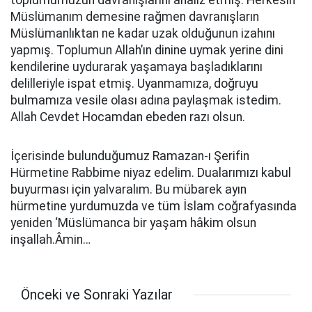
toplumumuzun davranışlarını analiz etmiş. Herkesin
Müslümanım demesine rağmen davranışların
Müslümanlıktan ne kadar uzak olduğunun izahını
yapmış. Toplumun Allah’ın dinine uymak yerine dini
kendilerine uydurarak yaşamaya başladıklarını
delilleriyle ispat etmiş. Uyanmamıza, doğruyu
bulmamıza vesile olası adına paylaşmak istedim.
Allah Cevdet Hocamdan ebeden razı olsun.
İçerisinde bulunduğumuz Ramazan-ı Şerifin
Hürmetine Rabbime niyaz edelim. Dualarımızı kabul
buyurması için yalvaralım. Bu mübarek ayın
hürmetine yurdumuzda ve tüm İslam coğrafyasında
yeniden ‘Müslümanca bir yaşam hâkim olsun
inşallah.Âmin…
Önceki ve Sonraki Yazılar