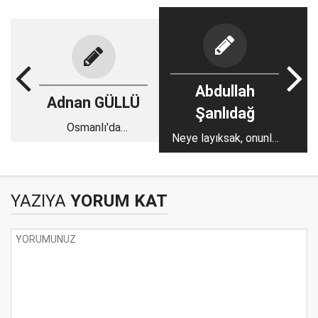
Abdullah
Adnan GÜLLÜ
Şanlıdağ
Osmanlı'da
Neye layıksak, onunla
Devleti’nde
yönetiliriz
Askerlikten Muaf
Olanlar
YAZIYA
YORUM KAT