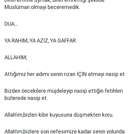
Dinin emrine uymak, dinin emrettiği şekilde
Müslüman olmayı beceremedik.
DUA…
YA RAHİM, YA AZİZ, YA GAFFAR
ALLAHIM;
Attığımız her adımı senin rızan İÇİN atmayı nasip et
Bizden öncekilere müjdeleyip nasip ettiğin fetihleri
bizlerede nasip et.
Allah’ım;bizleri kibir kuyusuna düşmekten koru.
Allah’ım;bizlere son nefesimize kadar senin yolunda