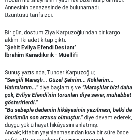
Hocam ile sılayırahim yapmak bize nasip olmadı.
Annesinin cenazesinde de bulunamadı.
Üzüntüsü tarifsizdi.
Bir gün, dostum Ziya Karpuzoğlu’ndan bir kargo
aldım. İki adet kitap çıktı.
“Şehit Evliya Efendi Destanı”
İbrahim Kanadıkırık - Müellifi
Sunuş yazısında, Tuncer Karpuzoğlu;
“Sevgili Maraşlı
...
Güzel Şehrim... Köklerim...
Hatıralarım...”
diye başlamış ve
“Maraşlılar bizi daha
çok, Evliya Efendi'nin torunları diye sever, muhabbet
gösterirlerdi.”
“Bu sebeple dedemin hikâyesinin yazılması, belki de
ömrümün son arzusu olmuştur.”
diye devam ederek,
duygu yüklü hayat hikâyesini anlatmış.
Ancak; kitabın yayınlanmasından kısa bir süre önce