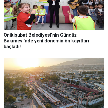
Onikişubat Belediyesi’nin Gündüz
Bakımevi’nde yeni dönemin ön kayıtları
başladı!