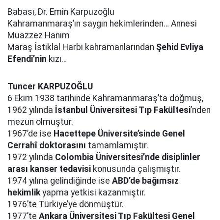
Babası, Dr. Emin Karpuzoğlu
Kahramanmaraş’ın saygın hekimlerinden… Annesi
Muazzez Hanım
Maraş İstiklal Harbi kahramanlarından
Şehid Evliya
Efendi’nin
kızı…
Tuncer KARPUZOĞLU
6 Ekim 1938 tarihinde Kahramanmaraş’ta doğmuş,
1962 yılında
İstanbul Üniversitesi Tıp Fakültesi
’nden
mezun olmuştur.
1967’de ise
Hacettepe Üniversite’sinde Genel
Cerrahî doktorasını
tamamlamıştır.
1972 yılında
Colombia Üniversitesi’nde disiplinler
arası kanser tedavisi
konusunda çalışmıştır.
1974 yılına gelindiğinde ise
ABD’de bağımsız
hekimlik
yapma yetkisi kazanmıştır.
1976’te Türkiye’ye dönmüştür.
1977’te
Ankara Üniversitesi Tıp Fakültesi Genel