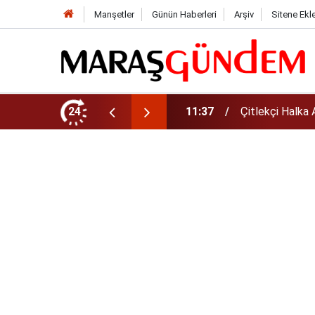
Manşetler
Günün Haberleri
Arşiv
Sitene Ekl
rz Tarihi, Fiyatı ve Lot Sayısı
24
11:36
AGS Sonuçları