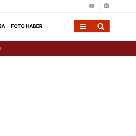
KA
FOTO HABER
Ebrar Karakurt’un Sağlık Durumunda Son Gel
11:35
mı?