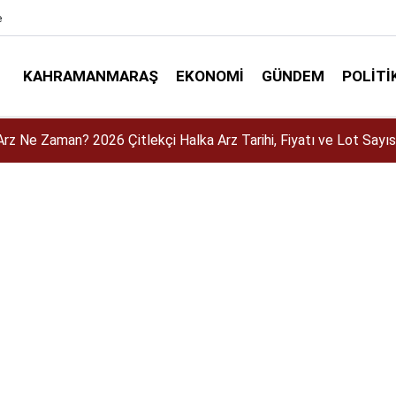
e
KAHRAMANMARAŞ
EKONOMI
GÜNDEM
POLITI
 2026 Açıklandı mı? MEB-AGS Sonuçları Ne Zaman Açıklanacak?