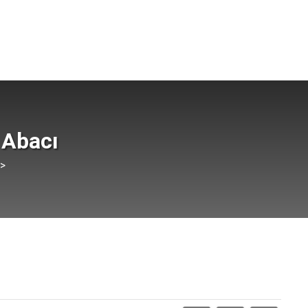
 Abacı
 >