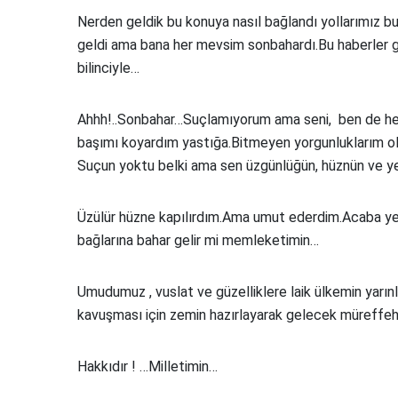
Nerden geldik bu konuya nasıl bağlandı yollarımız b
geldi ama bana her mevsim sonbahardı.Bu haberler ge
bilinciyle…
Ahhh!..Sonbahar…Suçlamıyorum ama seni, ben de her
başımı koyardım yastığa.Bitmeyen yorgunluklarım o
Suçun yoktu belki ama sen üzgünlüğün, hüznün ve ye
Üzülür hüzne kapılırdım.Ama umut ederdim.Acaba yeni
bağlarına bahar gelir mi memleketimin…
Umudumuz , vuslat ve güzelliklere laik ülkemin yarın
kavuşması için zemin hazırlayarak gelecek müreffeh
Hakkıdır ! …Milletimin…