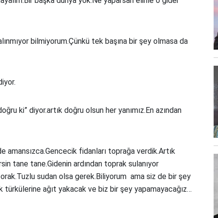
ayalım.Bir başka dünya yok.Ne yaparsan elinle o gider
 alınmıyor bilmiyorum.Çünkü tek başına bir şey olmasa da
iyor.
ğru ki” diyor.artık doğru olsun her yanımız.En azından
 amansızca.Gencecik fidanları toprağa verdik.Artık
sin tane tane.Gidenin ardından toprak sulanıyor
orak.Tuzlu sudan olsa gerek.Biliyorum ama siz de bir şey
k türkülerine ağıt yakacak ve biz bir şey yapamayacağız…