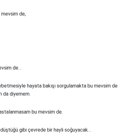
u mevsim de,
mevsim de…
 kaybetmesiyle hayata bakışı sorgulamakta bu mevsim de
m da diyemem.
hastalanmasam bu mevsim de.
düştüğü gibi çevrede bir hayli soğuyacak…