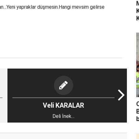
an…Yeni yapraklar düşmesin.Hangi mevsim gelirse
K
Veli KARALAR
Deli İnek…
b