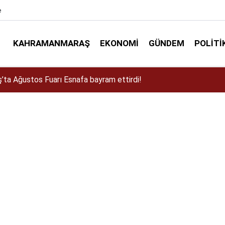
e
KAHRAMANMARAŞ
EKONOMI
GÜNDEM
POLITI
a Dulkadiroğlu Kırsalına 45 Milyonluk Yol Yatırımı!