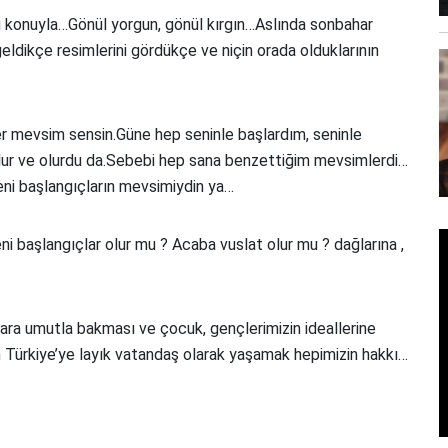
u konuyla…Gönül yorgun, gönül kırgın…Aslında sonbahar
ldikçe resimlerini gördükçe ve niçin orada olduklarının
 mevsim sensin.Güne hep seninle başlardım, seninle
lur ve olurdu da.Sebebi hep sana benzettiğim mevsimlerdi…
ni başlangıçların mevsimiydin ya…
 başlangıçlar olur mu ? Acaba vuslat olur mu ? dağlarına ,
lara umutla bakması ve çocuk, gençlerimizin ideallerine
 Türkiye’ye layık vatandaş olarak yaşamak hepimizin hakkı…