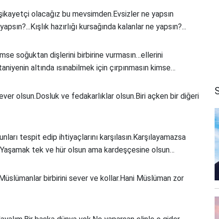
.şikayetçi olacağız bu mevsimden.Evsizler ne yapsın
apsın?...Kışlık hazırlığı kursağında kalanlar ne yapsın?...
mse soğuktan dişlerini birbirine vurmasın…ellerini
ttaniyenin altında ısınabilmek için çırpınmasın kimse…
ver olsun.Dosluk ve fedakarlıklar olsun.Biri açken bir diğeri
arı tespit edip ihtiyaçlarını karşılasın.Karşılayamazsa
ık.Yaşamak tek ve hür olsun ama kardeşçesine olsun…
Müslümanlar birbirini sever ve kollar.Hani Müslüman zor