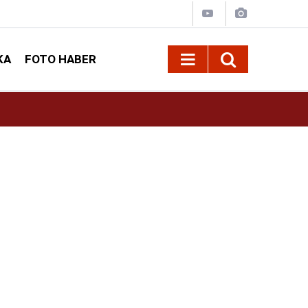
KA
FOTO HABER
13:13
Geleneksel Ağustos Fuarı'nda Sahne Zakkum