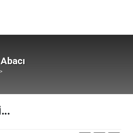
 Abacı
 >
i…