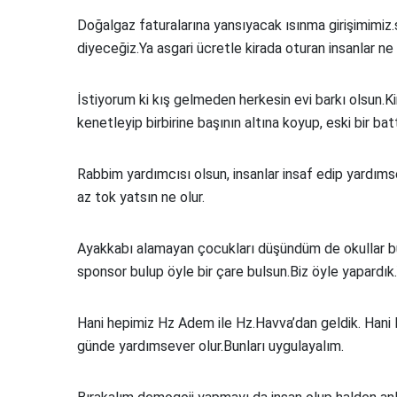
Doğalgaz faturalarına yansıyacak ısınma girişimimiz
diyeceğiz.Ya asgari ücretle kirada oturan insanlar ne y
İstiyorum ki kış gelmeden herkesin evi barkı olsun.Ki
kenetleyip birbirine başının altına koyup, eski bir ba
Rabbim yardımcısı olsun, insanlar insaf edip yardımse
az tok yatsın ne olur.
Ayakkabı alamayan çocukları düşündüm de okullar bunl
sponsor bulup öyle bir çare bulsun.Biz öyle yapard
Hani hepimiz Hz Adem ile Hz.Havva’dan geldik. Hani 
günde yardımsever olur.Bunları uygulayalım.