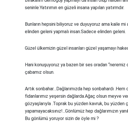
Bırakalım demogoji yapmayı da insan olup halden anl
seninle.Yatırımın en güzeli insana yapılan yatırmdır.
Bunların hepsini biliyoruz ve duyuyoruz ama kaile mi
elinden geleni yapmalı insan.Sadece elinden geleni.
Güzel ülkemizin güzel insanları güzel yaşamayı haked
Hani konuşuyoruz ya bazen bir ses oradan “neremiz do
çabamız olsun.
Artık sonbahar…Dağlarımızda hep sonbahardı .Hem de
fidanlarımız yeşersin dağlarda.Ağaç olsun meyve ver
gözyaşlarıyla .Toprak bu yüzden kavruk, bu yüzden ç
yapamayacaksınız!...Gönlümüz hep dağlarımızın yanı
Bu gönlümü yoruyor sizin de öyle mi ?