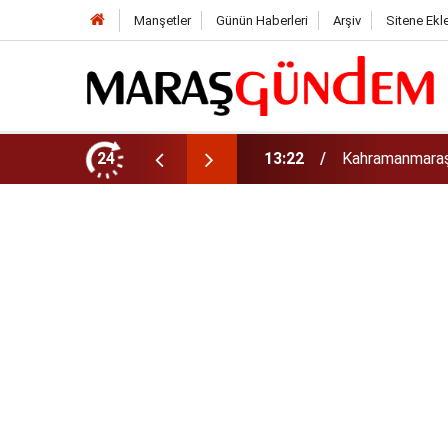
Manşetler
Günün Haberleri
Arşiv
Sitene Ekl
tirdi!
24
13:17
Kahramanmaraş’t