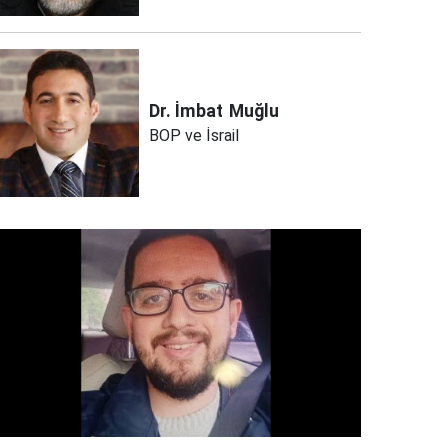
Dr. İmbat
Muğlu
BOP ve İsrail