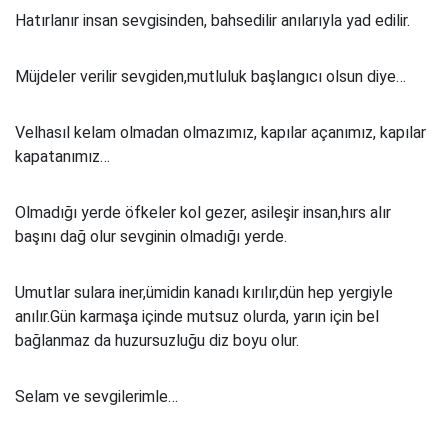
Hatırlanır insan sevgisinden, bahsedilir anılarıyla yad edilir.
Müjdeler verilir sevgiden,mutluluk başlangıcı olsun diye…
Velhasıl kelam olmadan olmazımız, kapılar açanımız, kapılar
kapatanımız…
Olmadığı yerde öfkeler kol gezer, asileşir insan,hırs alır
başını dağ olur sevginin olmadığı yerde.
Umutlar sulara iner,ümidin kanadı kırılır,dün hep yergiyle
anılır.Gün karmaşa içinde mutsuz olurda, yarın için bel
bağlanmaz da huzursuzluğu diz boyu olur.
Selam ve sevgilerimle…