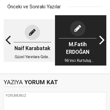
Önceki ve Sonraki Yazılar
M.Fatih
Naif Karabatak
ERDOĞAN
Güzel Yarınlara Giden
96’ıncı Kurtuluş
Yol
Gününüz Kutlu Olsun
‘Aziz ve Kahraman’
Maraşlılar
YAZIYA
YORUM KAT