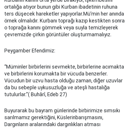
Kurbanın kanını orta yerde bırakıyor, işkembesini
ortalığa atıyor bunun gibi Kurban ibadetinin ruhuna
ters düşecek hareketler yapıyorlar.Mü’min her anında
örnek olmalıdır. Kurbanı toprağı kazıp kestikten sonra
o toprağa kanını gömmek veya suyla temizleyerek
çevremizde çirkin görüntüler oluşturmamalıyız.
Peygamber Efendimiz:
“Müminler birbirlerini sevmekte, birbirlerine acımakta
ve birbirlerini korumakta bir vücuda benzerler.
Vücudun bir uzvu hasta olduğu zaman, diğer uzuvlar
da bu sebeple uykusuzluğa ve ateşli hastalığa
tutulurlar.”( Buhârî, Edeb 27)
Buyurarak bu bayram günlerinde birbirimize sımsıkı
sarılmamız gerektiğini, Küslerinbarışmasını,
Dargınların aralarındaki dargınlıkları atması