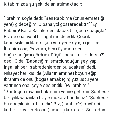
Kitabımızda şu şekilde anlatılmaktadır:
“İbrahim şöyle dedi: “Ben Rabbime (onun emrettiği
yere) gideceğim. O bana yol gösterecektir.” “Ey
Rabbim! Bana Salihlerden olacak bir çocuk bağışla.”
Biz de ona uysal bir oğul müjdeledik. Çocuk
kendisiyle birlikte koşup yürüyecek yaşa gelince
İbrahim ona, “Yavrum, ben rüyamda seni
boğazladığımı gördüm. Düşün bakalım, ne dersin?”
dedi. O da, “Babacığım, emrolunduğun şeyi yap.
İnşallah beni sabredenlerden bulacaksın” dedi.
Nihayet her ikisi de (Allah’ın emrine) boyun eğip,
İbrahim de onu (boğazlamak için) yüz üstü yere
yatırınca ona, şöyle seslendik: “Ey İbrahim!”
“Gördüğün rüyanın hükmünü yerine getirdin. Şüphesiz
biz iyilik yapanları böyle mükâfatlandırırız.” “Şüphesiz
bu apaçık bir imtihandır.” Biz, (İbrahim’e) büyük bir
kurbanlık vererek onu (İsmail’i) kurtardık. Sonradan