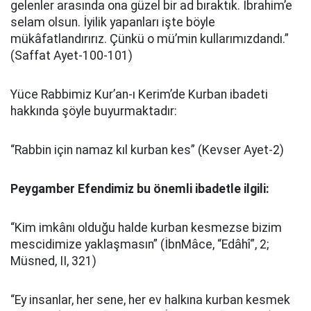
gelenler arasında ona güzel bir ad bıraktık. İbrahim’e
selam olsun. İyilik yapanları işte böyle
mükâfatlandırırız. Çünkü o mü’min kullarımızdandı.”
(Saffat Ayet-100-101)
Yüce Rabbimiz Kur’an-ı Kerim’de Kurban ibadeti
hakkında şöyle buyurmaktadır:
“Rabbin için namaz kıl kurban kes” (Kevser Ayet-2)
Peygamber Efendimiz bu önemli ibadetle ilgili:
“Kim imkânı olduğu halde kurban kesmezse bizim
mescidimize yaklaşmasın” (İbnMâce, “Edâhî”, 2;
Müsned, II, 321)
“Ey insanlar, her sene, her ev halkına kurban kesmek