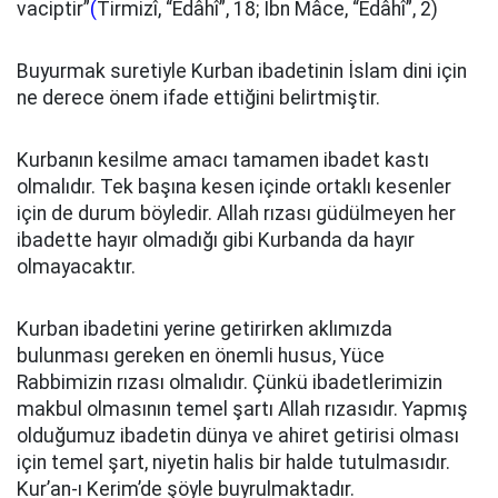
vaciptir”
(
Tirmizî, “Edâhî”, 18; İbn Mâce, “Edâhî”, 2)
Buyurmak suretiyle Kurban ibadetinin İslam dini için
ne derece önem ifade ettiğini belirtmiştir.
Kurbanın kesilme amacı tamamen ibadet kastı
olmalıdır. Tek başına kesen içinde ortaklı kesenler
için de durum böyledir. Allah rızası güdülmeyen her
ibadette hayır olmadığı gibi Kurbanda da hayır
olmayacaktır.
Kurban ibadetini yerine getirirken aklımızda
bulunması gereken en önemli husus, Yüce
Rabbimizin rızası olmalıdır. Çünkü ibadetlerimizin
makbul olmasının temel şartı Allah rızasıdır. Yapmış
olduğumuz ibadetin dünya ve ahiret getirisi olması
için temel şart, niyetin halis bir halde tutulmasıdır.
Kur’an-ı Kerim’de şöyle buyrulmaktadır.