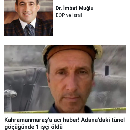
Dr. İmbat
Muğlu
BOP ve İsrail
Kahramanmaraş'a acı haber! Adana'daki tünel
göçüğünde 1 işçi öldü