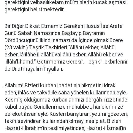
gerektiğini velhasılıkelam mü’minlerin kucaklaşması
gerektiğini belirtmektedir.
Bir Diğer Dikkat Etmemiz Gereken Husus İse Arefe
Günü Sabah Namazında Başlayıp Bayramın
Dördüncügünü ikindi namazı da İçinde olmak üzere
(23 vakit ) Teşrik Tekbirleri "Allâhü ekber, Allâhü
ekber, lâ ilâhe illallâhüvallâhü ekber, Allâhü ekber ve
lillâhi’l-hamd." Getirmemiz Gerekir. Teşrik Tekbirlerini
de Unutmayalım İnşallah.
Allah’ım! Bizleri kurban ibadetinin hikmetini idrak
eden, ihlâs ve takvâ ile sana yönelen kullarından eyle.
Kesmiş olduğumuz kurbanlarımızı dergâh-ı izzetinde
kabul buyur. Gönüllerimize muhabbet, hanelerimize
bereket ihsan eyle. Küsleri barıştıran, yetimi gözeten,
fakiri sevindiren kullarından olmayı nasip et. Bizleri
Hazret-i İbrahim’in teslimiyetinden, Hazret-i İsmail’in