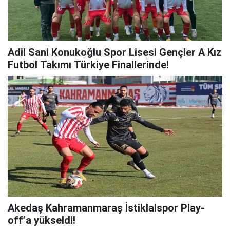
Adil Sani Konukoğlu Spor Lisesi Gençler A Kız
Futbol Takımı Türkiye Finallerinde!
Akedaş Kahramanmaraş İstiklalspor Play-
off’a yükseldi!