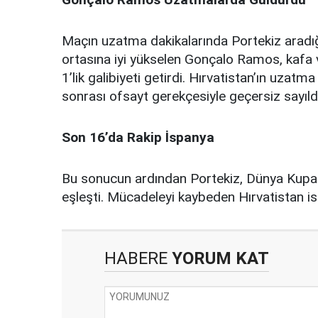
Maçın uzatma dakikalarında Portekiz aradığ
ortasına iyi yükselen Gonçalo Ramos, kafa 
1’lik galibiyeti getirdi. Hırvatistan’ın uzat
sonrası ofsayt gerekçesiyle geçersiz sayıldı
Son 16’da Rakip İspanya
Bu sonucun ardından Portekiz, Dünya Kupas
eşleşti. Mücadeleyi kaybeden Hırvatistan i
HABERE
YORUM KAT