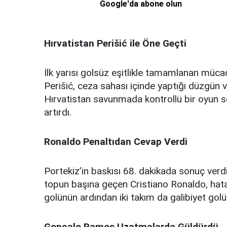
Google'da abone olun
Hırvatistan Perišić ile Öne Geçti
İlk yarısı golsüz eşitlikle tamamlanan müca
Perišić, ceza sahası içinde yaptığı düzgün 
Hırvatistan savunmada kontrollü bir oyun se
artırdı.
Ronaldo Penaltıdan Cevap Verdi
Portekiz’in baskısı 68. dakikada sonuç verd
topun başına geçen Cristiano Ronaldo, hata
golünün ardından iki takım da galibiyet golü
Gonçalo Ramos Uzatmalarda Güldürdü