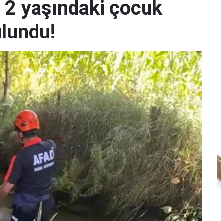
n 2 yaşındaki çocuk
lundu!