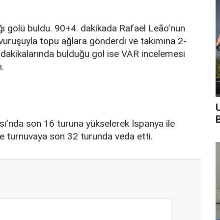
ı golü buldu. 90+4. dakikada Rafael Leão’nun
vuruşuyla topu ağlara gönderdi ve takımına 2-
ma dakikalarında bulduğu gol ise VAR incelemesi
.
ı’nda son 16 turuna yükselerek İspanya ile
se turnuvaya son 32 turunda veda etti.