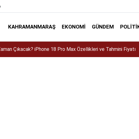
e
KAHRAMANMARAŞ
EKONOMI
GÜNDEM
POLITI
dir? İlkay Çiçek Kaç Yaşında, Evli mi, Eşi Kim?