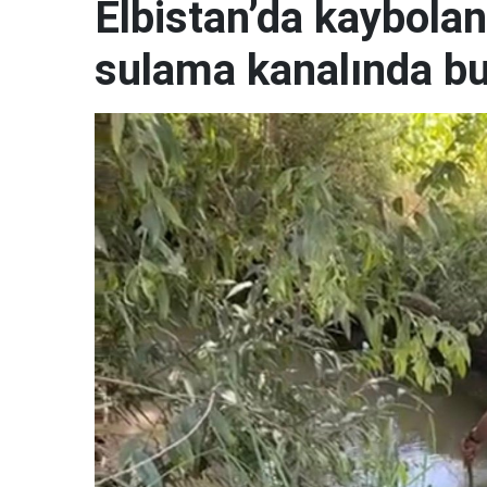
Elbistan’da kaybola
sulama kanalında bu