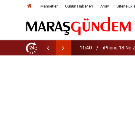
Manşetler
Günün Haberleri
Arşiv
Sitene Ekl
zellikleri ve Tahmini Fiyatı
24
11:39
İlkay Çiçek Kim