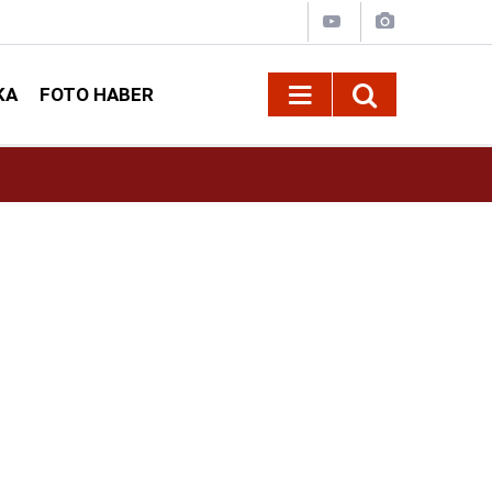
KA
FOTO HABER
11:37
Çitlekçi Halka Arz Ne Zaman? 2026 Çitlekçi Ha