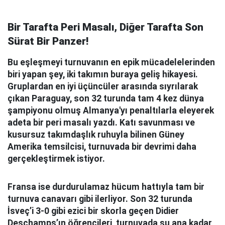
Bir Tarafta Peri Masalı, Diğer Tarafta Son
Sürat Bir Panzer!
Bu eşleşmeyi turnuvanın en epik mücadelelerinden
biri yapan şey, iki takımın buraya geliş hikayesi.
Gruplardan en iyi üçüncüler arasında sıyrılarak
çıkan Paraguay, son 32 turunda tam 4 kez dünya
şampiyonu olmuş Almanya'yı penaltılarla eleyerek
adeta bir peri masalı yazdı. Katı savunması ve
kusursuz takımdaşlık ruhuyla bilinen Güney
Amerika temsilcisi, turnuvada bir devrimi daha
gerçekleştirmek istiyor.
Fransa ise durdurulamaz hücum hattıyla tam bir
turnuva canavarı gibi ilerliyor. Son 32 turunda
İsveç’i 3-0 gibi ezici bir skorla geçen Didier
Deschamps’ın öğrencileri, turnuvada şu ana kadar