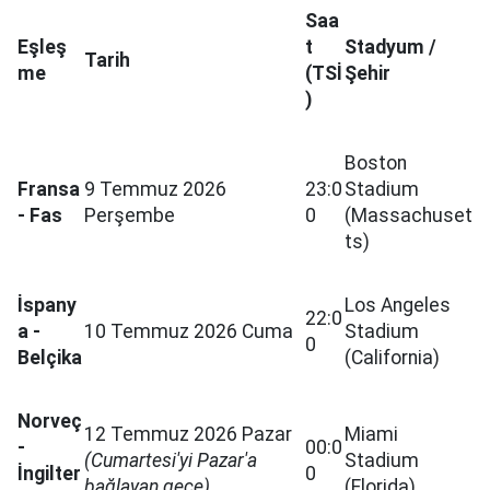
Saa
Eşleş
t
Stadyum /
Tarih
me
(TSİ
Şehir
)
Boston
Fransa
9 Temmuz 2026
23:0
Stadium
- Fas
Perşembe
0
(Massachuset
ts)
İspany
Los Angeles
22:0
a -
10 Temmuz 2026 Cuma
Stadium
0
Belçika
(California)
Norveç
12 Temmuz 2026 Pazar
Miami
-
00:0
(Cumartesi'yi Pazar'a
Stadium
İngilter
0
bağlayan gece)
(Florida)