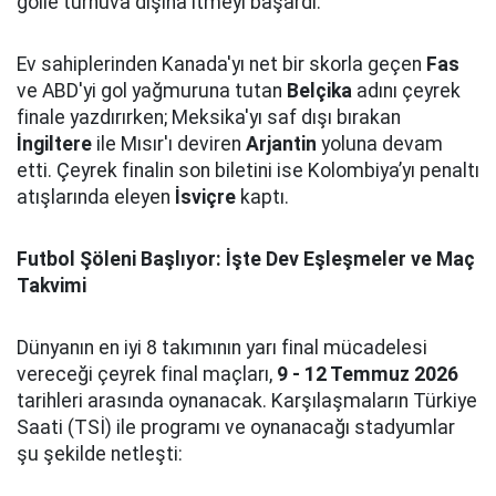
golle turnuva dışına itmeyi başardı.
Ev sahiplerinden Kanada'yı net bir skorla geçen
Fas
ve ABD'yi gol yağmuruna tutan
Belçika
adını çeyrek
finale yazdırırken; Meksika'yı saf dışı bırakan
İngiltere
ile Mısır'ı deviren
Arjantin
yoluna devam
etti. Çeyrek finalin son biletini ise Kolombiya’yı penaltı
atışlarında eleyen
İsviçre
kaptı.
Futbol Şöleni Başlıyor: İşte Dev Eşleşmeler ve Maç
Takvimi
Dünyanın en iyi 8 takımının yarı final mücadelesi
vereceği çeyrek final maçları,
9 - 12 Temmuz 2026
tarihleri arasında oynanacak. Karşılaşmaların Türkiye
Saati (TSİ) ile programı ve oynanacağı stadyumlar
şu şekilde netleşti: