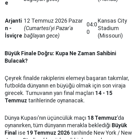
e
Arjanti
12 Temmuz 2026 Pazar
Kansas City
04:0
n -
(Cumartesi'yi Pazar'a
Stadium
0
İsviçre
bağlayan gece)
(Missouri)
Büyük Finale Doğru: Kupa Ne Zaman Sahibini
Bulacak?
Çeyrek finalde rakiplerini elemeyi başaran takımlar,
futbolda dünyanın en büyüğü olmak için son viraja
girecek. Turnuvanın yarı final maçları
14 - 15
Temmuz
tarihlerinde oynanacak.
Dünya Kupası'nın üçüncülük maçı
18 Temmuz
'da
oynanırken, tüm dünyanın merakla beklediği
Büyük
Final
ise
19 Temmuz 2026
tarihinde New York / New