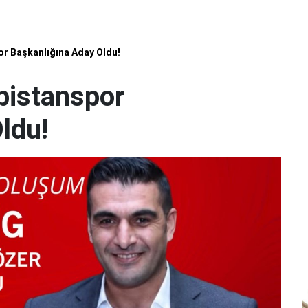
or Başkanlığına Aday Oldu!
bistanspor
ldu!