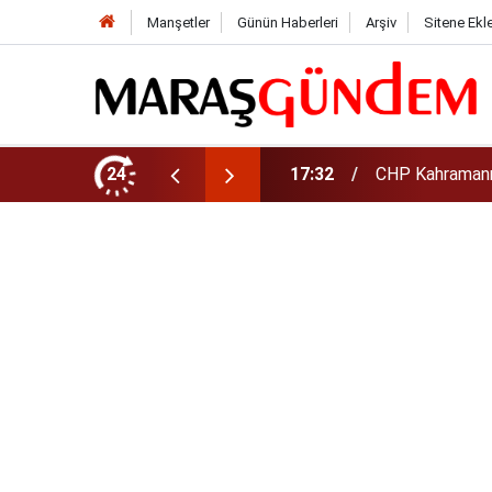
Manşetler
Günün Haberleri
Arşiv
Sitene Ekl
şkanı Oldu
24
17:08
Altın daha yüks