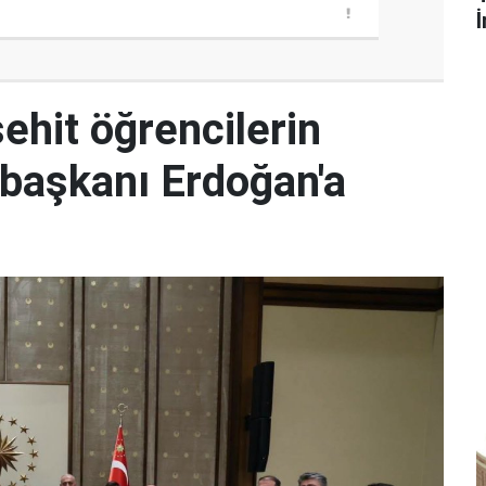
İ
hit öğrencilerin
başkanı Erdoğan'a