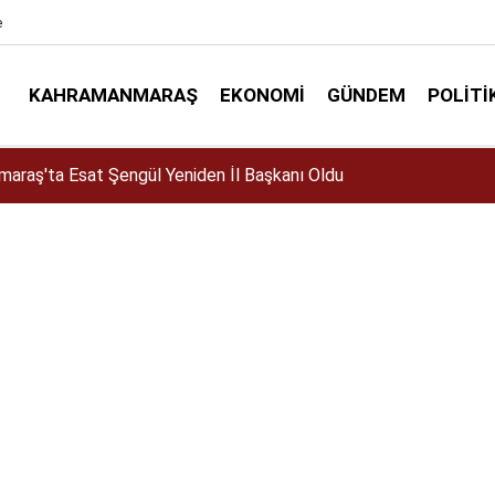
e
KAHRAMANMARAŞ
EKONOMI
GÜNDEM
POLITI
elir mi? Altın almalı mı? Satmalı mı? Uzmanlar ne diyor?