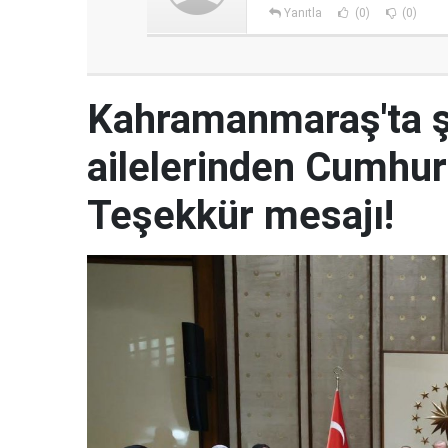
Yanıtla
(0)
(0)
Kahramanmaraş'ta şe
ailelerinden Cumhur
Teşekkür mesajı!