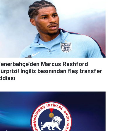
Fenerbahçe’den Marcus Rashford
ürprizi! İngiliz basınından flaş transfer
ddiası