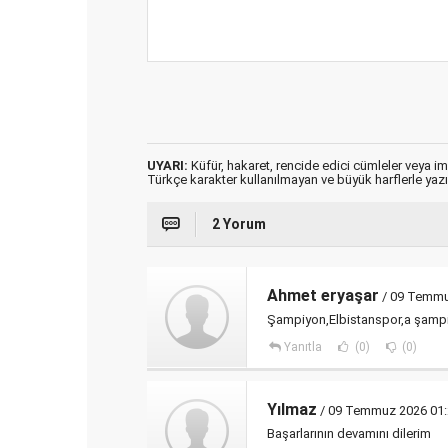
UYARI:
Küfür, hakaret, rencide edici cümleler veya imal
Türkçe karakter kullanılmayan ve büyük harflerle ya
2 Yorum
Ahmet eryaşar
/ 09 Temmu
Şampiyon,Elbistanspor,a şampiy
Yanıtla
(0)
(0)
Yılmaz
/ 09 Temmuz 2026 01:
Başarlarının devamını dilerim