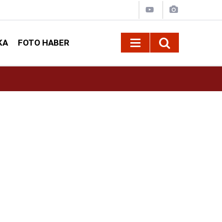
KA
FOTO HABER
16:42
Öz Sağlık-İş Kahramanmaraş Şube Başkanı Ar