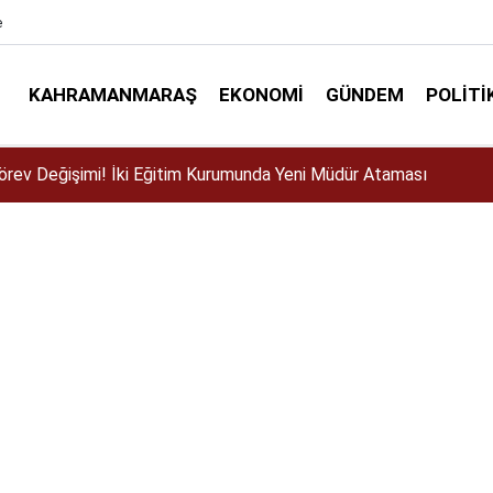
e
KAHRAMANMARAŞ
EKONOMI
GÜNDEM
POLITI
ser için Kahramanmaraş’a geliyor!