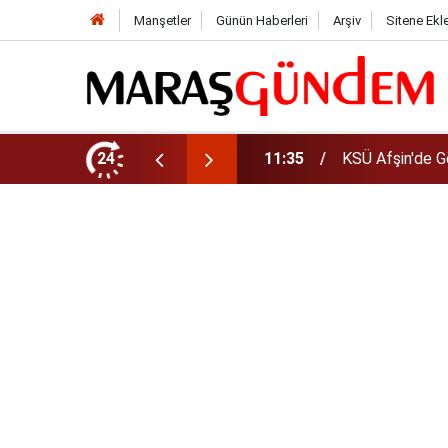
Manşetler
Günün Haberleri
Arşiv
Sitene Ekl
da Yeni Müdür Ataması
24
10:14
Funda Arar kon