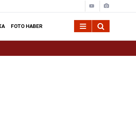
KA
FOTO HABER
10:09
Kahramanmaraş’ta Madrigal konserine büyük i