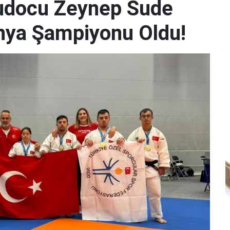
udocu Zeynep Sude
Dünya Şampiyonu Oldu!