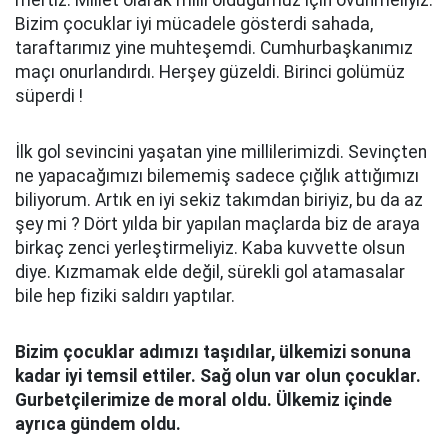
mertiz. Millet olarak milli olduğumuz için övünmeliyiz.
Bizim çocuklar iyi mücadele gösterdi sahada,
taraftarımız yine muhteşemdi. Cumhurbaşkanımız
maçı onurlandırdı. Herşey güzeldi. Birinci golümüz
süperdi !
İlk gol sevincini yaşatan yine millilerimizdi. Sevinçten
ne yapacağımızı bilememiş sadece çığlık attığımızı
biliyorum. Artık en iyi sekiz takımdan biriyiz, bu da az
şey mi ? Dört yılda bir yapılan maçlarda biz de araya
birkaç zenci yerleştirmeliyiz. Kaba kuvvette olsun
diye. Kızmamak elde değil, sürekli gol atamasalar
bile hep fiziki saldırı yaptılar.
Bizim çocuklar adımızı taşıdılar, ülkemizi sonuna
kadar iyi temsil ettiler. Sağ olun var olun çocuklar.
Gurbetçilerimize de moral oldu. Ülkemiz içinde
ayrıca gündem oldu.