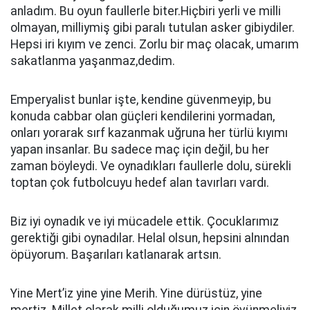
anladım. Bu oyun faullerle biter.Hiçbiri yerli ve milli
olmayan, milliymiş gibi paralı tutulan asker gibiydiler.
Hepsi iri kıyım ve zenci. Zorlu bir maç olacak, umarım
sakatlanma yaşanmaz,dedim.
Emperyalist bunlar işte, kendine güvenmeyip, bu
konuda cabbar olan güçleri kendilerini yormadan,
onları yorarak sırf kazanmak uğruna her türlü kıyımı
yapan insanlar. Bu sadece maç için değil, bu her
zaman böyleydi. Ve oynadıkları faullerle dolu, sürekli
toptan çok futbolcuyu hedef alan tavırları vardı.
Biz iyi oynadık ve iyi mücadele ettik. Çocuklarımız
gerektiği gibi oynadılar. Helal olsun, hepsini alnından
öpüyorum. Başarıları katlanarak artsın.
Yine Mert’iz yine yine Merih. Yine dürüstüz, yine