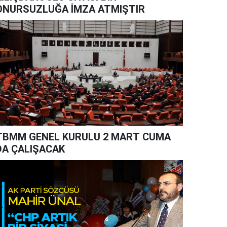
ONURSUZLUĞA İMZA ATMIŞTIR
TBMM GENEL KURULU 2 MART CUMA
DA ÇALIŞACAK