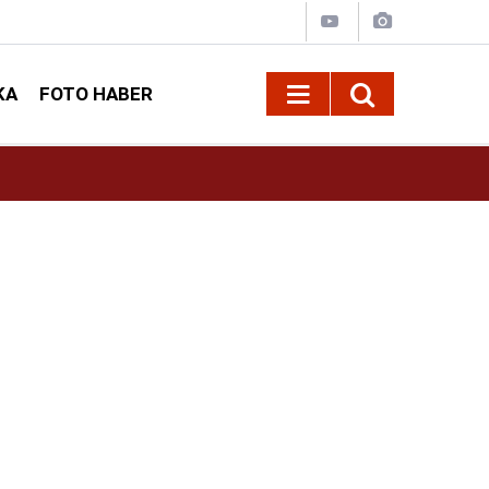
KA
FOTO HABER
22:25
Anahtar Parti'den Önsen Yıkımlarına Tepki: "