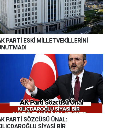
AK PARTİ ESKİ MİLLETVEKİLLERİNİ
UNUTMADI
AK PARTİ SÖZCÜSÜ ÜNAL:
KILIÇDAROĞLU SİYASİ BİR