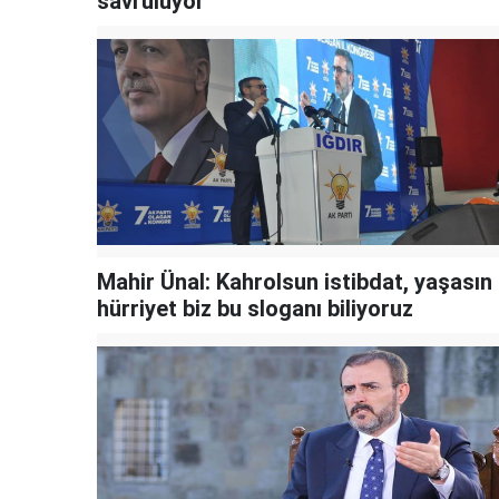
savruluyor
Mahir Ünal: Kahrolsun istibdat, yaşasın
hürriyet biz bu sloganı biliyoruz