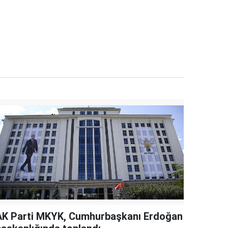
AK Parti MKYK, Cumhurbaşkanı Erdoğan