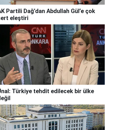
AK Partili Dağ’dan Abdullah Gül’e çok
ert eleştiri
nal: Türkiye tehdit edilecek bir ülke
eğil