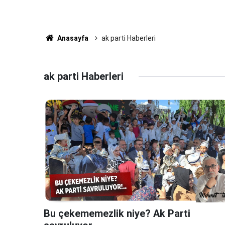
Anasayfa
ak parti Haberleri
ak parti Haberleri
Bu çekememezlik niye? Ak Parti