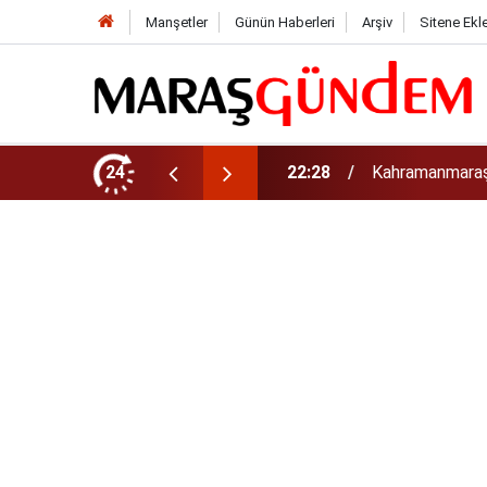
Manşetler
Günün Haberleri
Arşiv
Sitene Ekl
i barajda bulundu!
24
22:27
Kahramanmaraş’