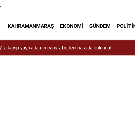
e
KAHRAMANMARAŞ
EKONOMI
GÜNDEM
POLITI
ta kamyonetten düşen işçi hayatını kaybetti!