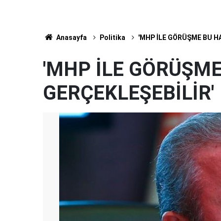
Anasayfa
Politika
'MHP İLE GÖRÜŞME BU H
'MHP İLE GÖRÜŞME
GERÇEKLEŞEBİLİR'