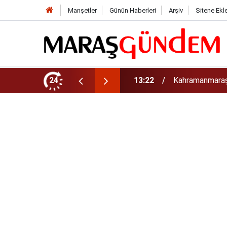
Manşetler
Günün Haberleri
Arşiv
Sitene Ekl
tirdi!
24
13:17
Kahramanmaraş’t