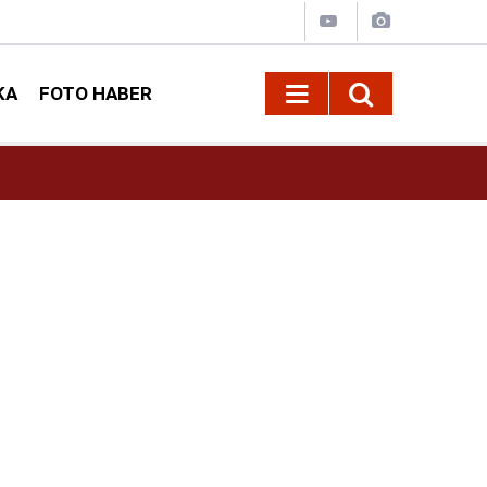
KA
FOTO HABER
13:13
Geleneksel Ağustos Fuarı'nda Sahne Zakkum