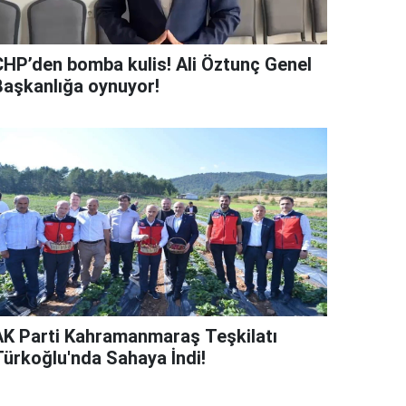
CHP’den bomba kulis! Ali Öztunç Genel
Başkanlığa oynuyor!
AK Parti Kahramanmaraş Teşkilatı
Türkoğlu'nda Sahaya İndi!