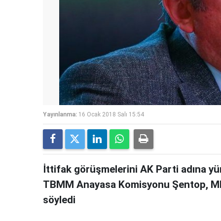
Yayınlanma:
16 Ocak 2018 Salı 15:54
İttifak görüşmelerini AK Parti adına y
TBMM Anayasa Komisyonu Şentop, MHP 
söyledi