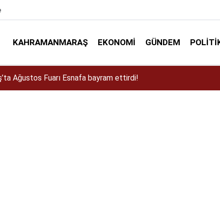
e
KAHRAMANMARAŞ
EKONOMI
GÜNDEM
POLITI
a Dulkadiroğlu Kırsalına 45 Milyonluk Yol Yatırımı!