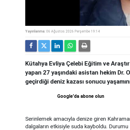
Yayınlanma:
06 Ağustos 2026 Perşembe 19:14
Kütahya Evliya Çelebi Eğitim ve Araştı
yapan 27 yaşındaki asistan hekim Dr. Oğ
geçirdiği deniz kazası sonucu yaşamını 
Google'da abone olun
Serinlemek amacıyla denize giren Kahraman
dalgaların etkisiyle suda kayboldu. Durumu 