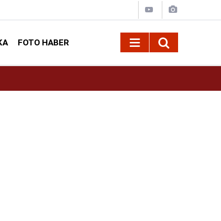
KA
FOTO HABER
13:13
Geleneksel Ağustos Fuarı'nda Sahne Zakkum