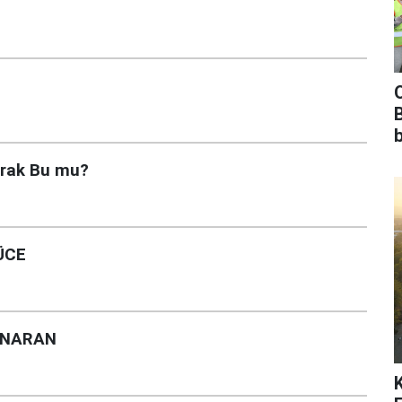
b
arak Bu mu?
ÜCE
 ONARAN