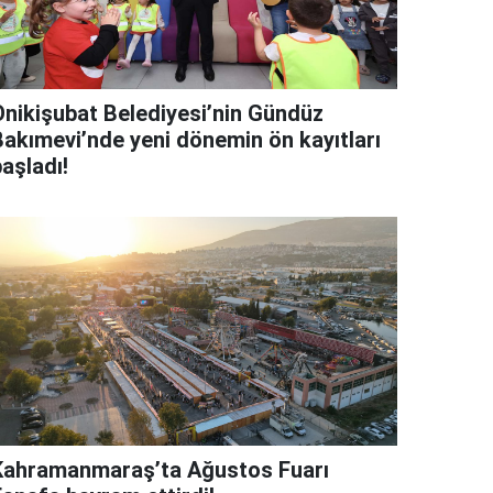
Onikişubat Belediyesi’nin Gündüz
Bakımevi’nde yeni dönemin ön kayıtları
aşladı!
Kahramanmaraş’ta Ağustos Fuarı