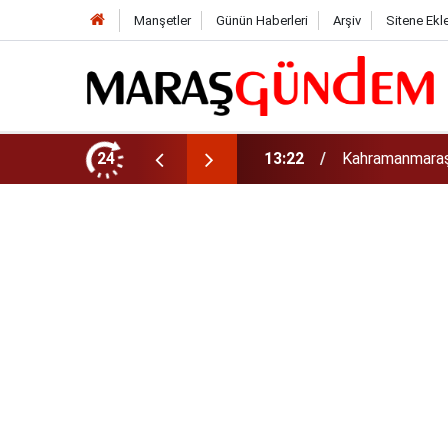
Manşetler
Günün Haberleri
Arşiv
Sitene Ekl
tirdi!
24
13:17
Kahramanmaraş’t