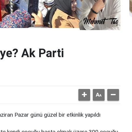
ye? Ak Parti
ran Pazar günü güzel bir etkinlik yapıldı
likte kendi çocuğu başta olmak üzere 300 çocuğu