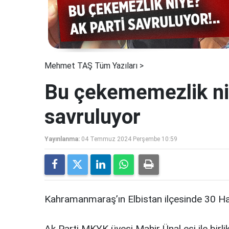
Mehmet TAŞ Tüm Yazıları >
Bu çekememezlik ni
savruluyor
Yayınlanma:
04 Temmuz 2024 Perşembe 10:59
Kahramanmaraş’ın Elbistan ilçesinde 30 Hazi
Ak Parti MKYK üyesi Mahir Ünal eşi ile bir