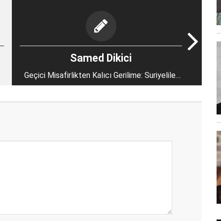
Samed Dikici
Geçici Misafirlikten Kalıcı Gerilime: Suriyeliler
ve Türkler Arasındaki Çatışmaların Stratejik
Derinliği