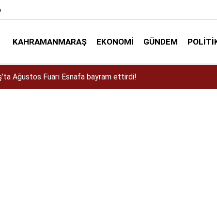
e
KAHRAMANMARAŞ
EKONOMI
GÜNDEM
POLITI
a Dulkadiroğlu Kırsalına 45 Milyonluk Yol Yatırımı!