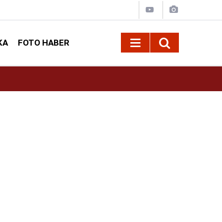
KA
FOTO HABER
13:13
Geleneksel Ağustos Fuarı'nda Sahne Zakkum