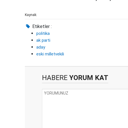
Kaynak:
Etiketler :
politika
ak parti
aday
eski milletvekili
HABERE
YORUM KAT