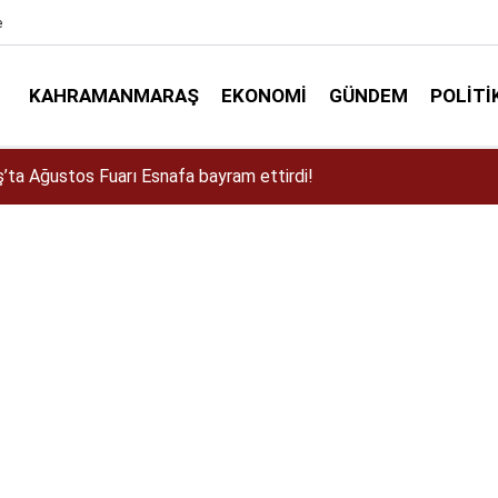
e
KAHRAMANMARAŞ
EKONOMI
GÜNDEM
POLITI
a Dulkadiroğlu Kırsalına 45 Milyonluk Yol Yatırımı!