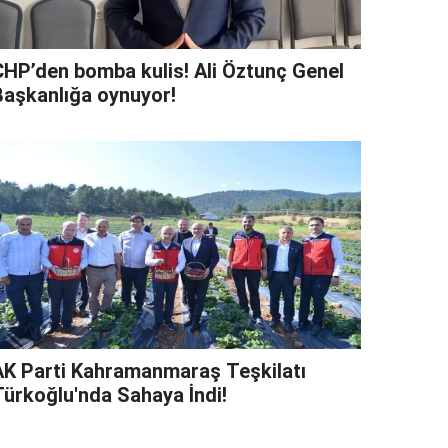
CHP’den bomba kulis! Ali Öztunç Genel
Başkanlığa oynuyor!
AK Parti Kahramanmaraş Teşkilatı
Türkoğlu'nda Sahaya İndi!