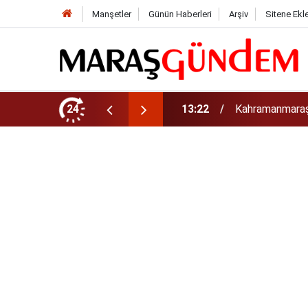
Manşetler
Günün Haberleri
Arşiv
Sitene Ekl
tirdi!
24
13:17
Kahramanmaraş’t