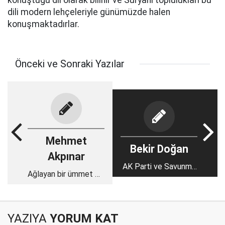
konuştuğu dil olarak bilinir ve Süryani toplulukları bu
dili modern lehçeleriyle günümüzde halen
konuşmaktadırlar.
Önceki ve Sonraki Yazılar
Mehmet
Bekir Doğan
Akpınar
AK Parti ve Savunma
Ağlayan bir ümmet mi,
Sanayi
yürüyen bir nesil mi?
YAZIYA
YORUM KAT