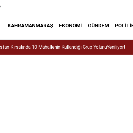
e
KAHRAMANMARAŞ
EKONOMI
GÜNDEM
POLITI
 mı?