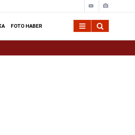
KA
FOTO HABER
19:14
Mersin'de Denize Giren Kahramanmaraşlı Gen