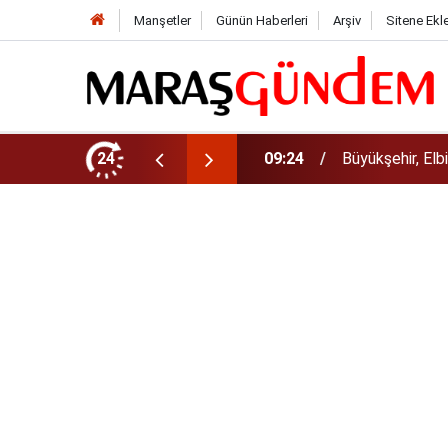
Manşetler
Günün Haberleri
Arşiv
Sitene Ekl
ndığı Grup YolunuYeniliyor!
24
09:12
Sonumuz Yakın