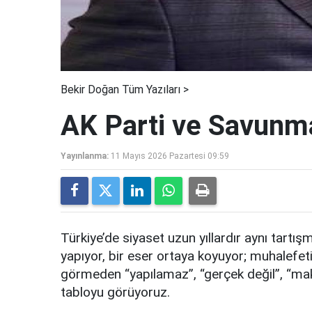
Bekir Doğan Tüm Yazıları >
AK Parti ve Savunm
Yayınlanma:
11 Mayıs 2026 Pazartesi 09:59
Türkiye’de siyaset uzun yıllardır aynı tartış
yapıyor, bir eser ortaya koyuyor; muhalefet
görmeden “yapılamaz”, “gerçek değil”, “maket
tabloyu görüyoruz.