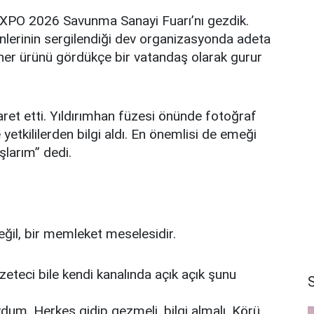
XPO 2026 Savunma Sanayi Fuarı’nı gezdik.
rünlerinin sergilendiği dev organizasyonda adeta
 her ürünü gördükçe bir vatandaş olarak gurur
ret etti. Yıldırımhan füzesi önünde fotoğraf
e yetkililerden bilgi aldı. En önemlisi de emeği
şlarım” dedi.
ğil, bir memleket meselesidir.
azeteci bile kendi kanalında açık açık şunu
um. Herkes gidip gezmeli, bilgi almalı. Körü