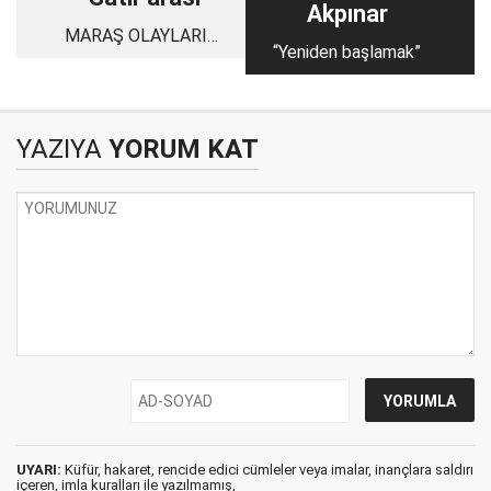
Akpınar
MARAŞ OLAYLARINI
“Yeniden başlamak”
ÇIKARTANLARI ÇOK
İYİ BİLİYORUZ
ONLARA FIRSAT
VERMEYECEĞİZ
YAZIYA
YORUM KAT
UYARI:
Küfür, hakaret, rencide edici cümleler veya imalar, inançlara saldırı
içeren, imla kuralları ile yazılmamış,