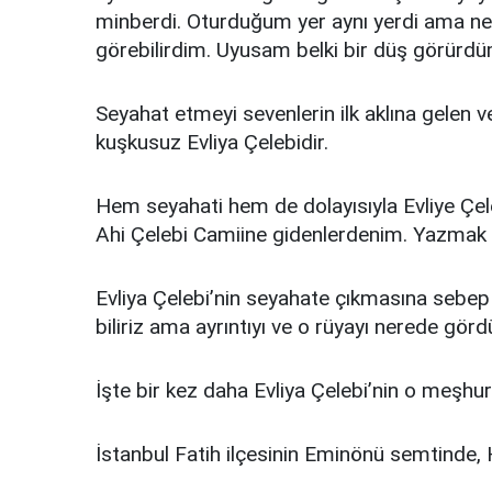
minberdi. Oturduğum yer aynı yerdi ama n
görebilirdim. Uyusam belki bir düş görür
Seyahat etmeyi sevenlerin ilk aklına gelen v
kuşkusuz Evliya Çelebidir.
Hem seyahati hem de dolayısıyla Evliye Çeleb
Ahi Çelebi Camiine gidenlerdenim. Yazmak
Evliya Çelebi’nin seyahate çıkmasına sebep
biliriz ama ayrıntıyı ve o rüyayı nerede görd
İşte bir kez daha Evliya Çelebi’nin o meşh
İstanbul Fatih ilçesinin Eminönü semtinde, H