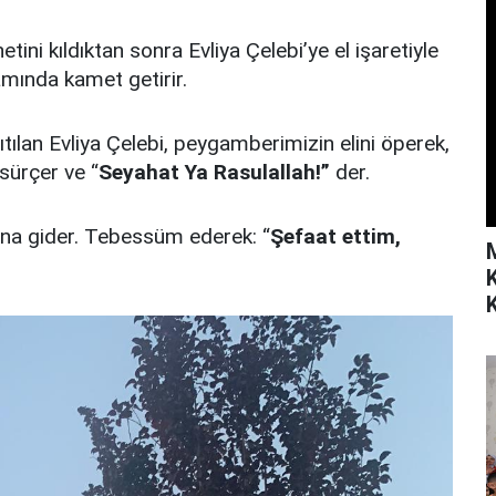
i kıldıktan sonra Evliya Çelebi’ye el işaretiyle
mında kamet getirir.
lan Evliya Çelebi, peygamberimizin elini öperek,
 sürçer ve “
Seyahat Ya Rasulallah!”
der.
na gider. Tebessüm ederek: “
Şefaat ettim,
K