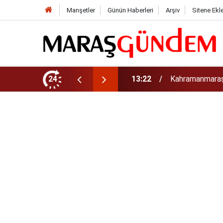
Manşetler
Günün Haberleri
Arşiv
Sitene Ekl
tirdi!
24
13:17
Kahramanmaraş’t