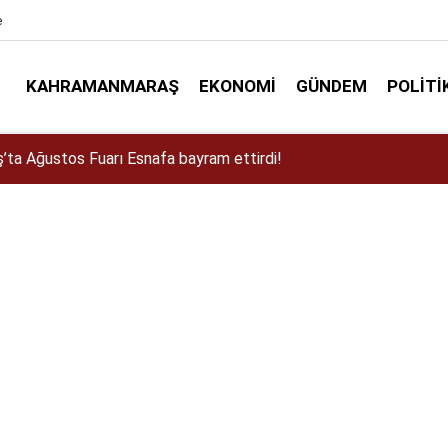
e
KAHRAMANMARAŞ
EKONOMI
GÜNDEM
POLITI
a Dulkadiroğlu Kırsalına 45 Milyonluk Yol Yatırımı!