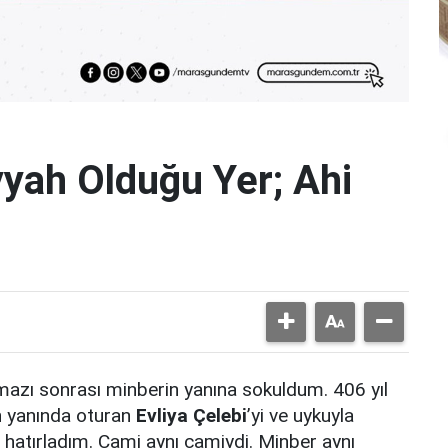
yyah Olduğu Yer; Ahi
azı sonrası minberin yanına sokuldum. 406 yıl
n yanında oturan
Evliya Çelebi
’yi ve uykuyla
 hatırladım. Cami aynı camiydi. Minber aynı