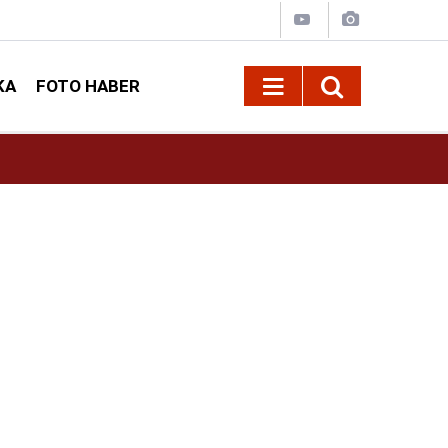
KA
FOTO HABER
13:13
Geleneksel Ağustos Fuarı'nda Sahne Zakkum