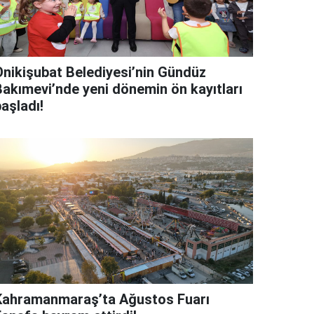
Onikişubat Belediyesi’nin Gündüz
Bakımevi’nde yeni dönemin ön kayıtları
aşladı!
Kahramanmaraş’ta Ağustos Fuarı