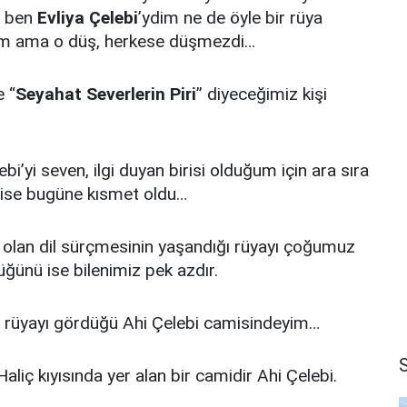
e ben
Evliya Çelebi
’ydim ne de öyle bir rüya
düm ama o düş, herkese düşmezdi…
e “
Seyahat Severlerin Piri
” diyeceğimiz kişi
i’yi seven, ilgi duyan birisi olduğum için ara sıra
 ise bugüne kısmet oldu…
 olan dil sürçmesinin yaşandığı rüyayı çoğumuz
üğünü ise bilenimiz pek azdır.
ur rüyayı gördüğü Ahi Çelebi camisindeyim…
aliç kıyısında yer alan bir camidir Ahi Çelebi.