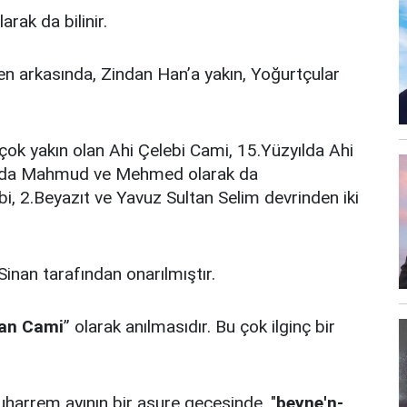
olarak da bilinir.
en arkasında, Zindan Han’a yakın, Yoğurtçular
çok yakın olan Ahi Çelebi Cami, 15.Yüzyılda Ahi
arda Mahmud ve Mehmed olarak da
lebi, 2.Beyazıt ve Yavuz Sultan Selim devrinden iki
inan tarafından onarılmıştır.
lan Cami
” olarak anılmasıdır. Bu çok ilginç bir
Muharrem ayının bir aşure gecesinde, "
beyne'n-