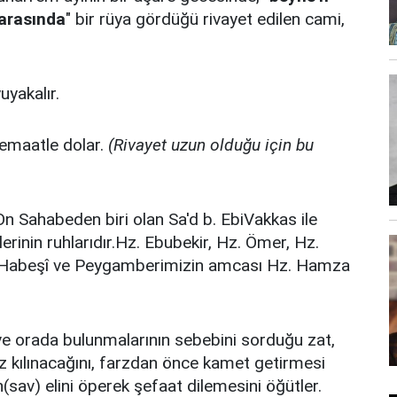
 arasında
" bir rüya gördüğü rivayet edilen cami,
uyakalır.
 cemaatle dolar.
(Rivayet uzun olduğu için bu
n Sahabeden biri olan Sa'd b. EbiVakkas ile
erinin ruhlarıdır.Hz. Ebubekir, Hz. Ömer, Hz.
l-i Habeşî ve Peygamberimizin amcası Hz. Hamza
ve orada bulunmalarının sebebini sorduğu zat,
z kılınacağını, farzdan önce kamet getirmesi
sav) elini öperek şefaat dilemesini öğütler.