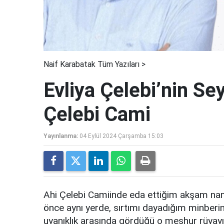
Naif Karabatak Tüm Yazıları >
Evliya Çelebi’nin Se
Çelebi Cami
Yayınlanma:
04 Eylül 2024 Çarşamba 15:03
Ahi Çelebi Camiinde eda ettiğim akşam nam
önce aynı yerde, sırtımı dayadığım minberi
uyanıklık arasında gördüğü o meşhur rüyayı