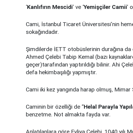
‘
Kanlıfırın Mescidi
’ ve ‘
Yemişçiler Camii
’ 
Cami, İstanbul Ticaret Üniversitesi'nin hem
sokağındadır.
Şimdilerde İETT otobüslerinin durağına da 
Ahmed Çelebi Tabip Kemal (bazı kaynakl
geçer)tarafından yaptırıldığı bilinir. Ahi Çe
defa hekimbaşılığı yapmıştır.
Cami iki kez yangında harap olmuş, Mimar S
Caminin bir özelliği de “
Helal Parayla Yapı
benzetme. Not almakta fayda var.
Anlatılanlara göre Evliya Çelebi, 1040 yılı 