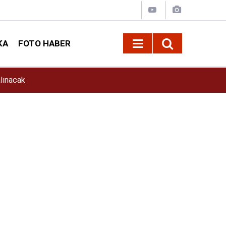
KA
FOTO HABER
11:39
İlkay Çiçek Kimdir? İlkay Çiçek Kaç Yaşında, E