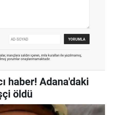
ar, inançlara saldırı içeren, imla kuralları ile yazılmamış,
zılmış yorumlar onaylanmamaktadır.
ı haber! Adana'daki
şçi öldü