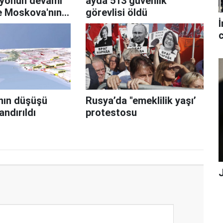
yonun devamı
ayda 513 güvenlik
ve Moskova'nın
görevlisi öldü
İ
c
nın düşüşü
Rusya’da "emeklilik yaşı’
andırıldı
protestosu