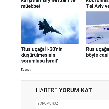
karşıtlarına yine idam ve
koordinas
müebbet
Tel Aviv 
çıkarına
'Rus uçağı İl-20'nin
Rus uçağı
düşürülmesinin
böyle canl
sorumlusu İsrail'
Kaynak:
HABERE
YORUM KAT