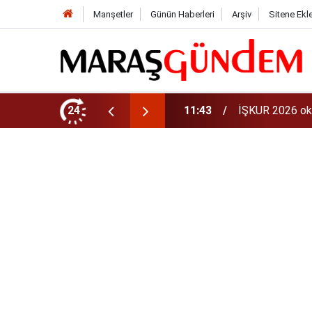
Manşetler
Günün Haberleri
Arşiv
Sitene Ekl
aman? 81 ilde 30 bin personel alınacak
24
11:40
iPhone 18 Ne Z