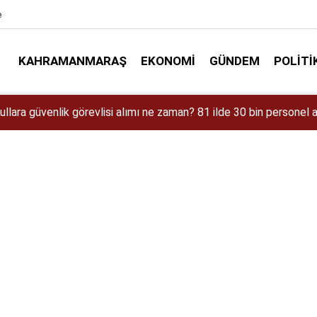
e
KAHRAMANMARAŞ
EKONOMI
GÜNDEM
POLITI
aman Çıkacak? iPhone 18 Pro Max Özellikleri ve Tahmini Fiyatı