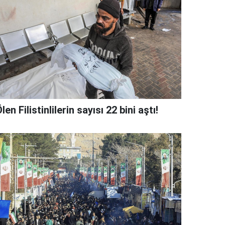
len Filistinlilerin sayısı 22 bini aştı!