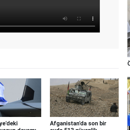
Ö
iye'deki
Afganistan'da son bir