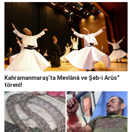
Kahramanmaraş’ta Mevlânâ ve Şeb-i Arûs”
töreni!