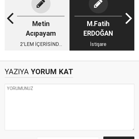
Metin
M.Fatih
Acıpayam
ERDOĞAN
2’LEM İÇERİSİNDE
İstişare
İKİLENEN HAYATLAR
YAZIYA
YORUM KAT