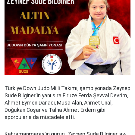
Türkiye Down Judo Milli Takımı, şampiyonada Zeynep
Sude Bilginer'in yanı sıra Firuze Ferda Şevval Devrim,
Ahmet Eymen Danacı, Musa Alan, Ahmet Ünal,
Doğukan Coşar ve Talha Ahmet Erdem gibi
sporcularla da mücadele etti.
Kahramanmaraş'ın gururu Zeynep Sude Bilginer, ay-