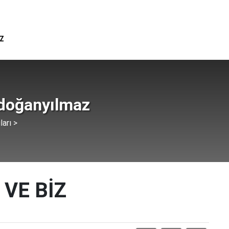
İZ
rdoğanyılmaz
ları >
 VE BİZ