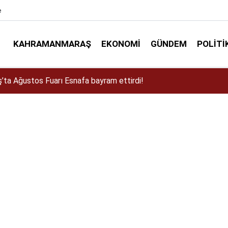
e
KAHRAMANMARAŞ
EKONOMI
GÜNDEM
POLITI
a Dulkadiroğlu Kırsalına 45 Milyonluk Yol Yatırımı!