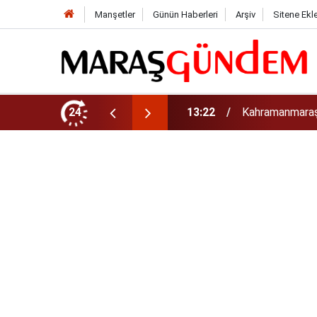
Manşetler
Günün Haberleri
Arşiv
Sitene Ekl
tirdi!
24
13:17
Kahramanmaraş’t