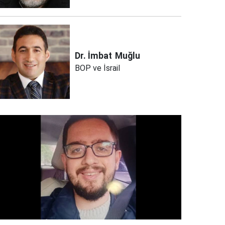
Dr. İmbat
Muğlu
BOP ve İsrail