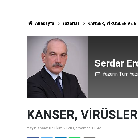
Anasayfa
Yazarlar
KANSER, VİRÜSLER VE B
Serdar E
Yazarın Tüm Yazı
KANSER, VİRÜSLER
Yayınlanma:
07 Ekim 2020 Çarşamba 10:42