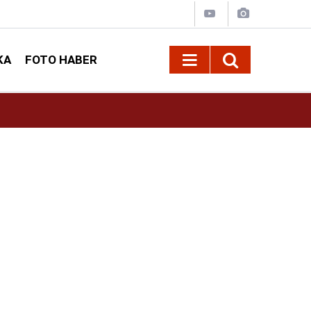
KA
FOTO HABER
13:13
Geleneksel Ağustos Fuarı'nda Sahne Zakkum