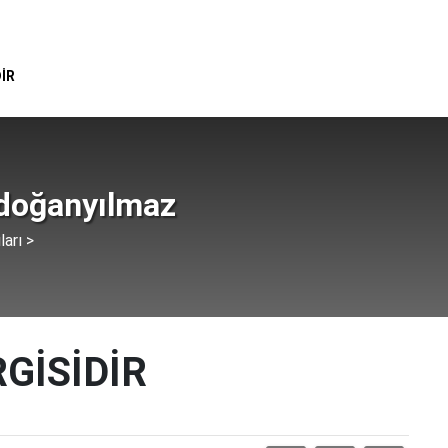
İR
rdoğanyılmaz
ları >
GİSİDİR