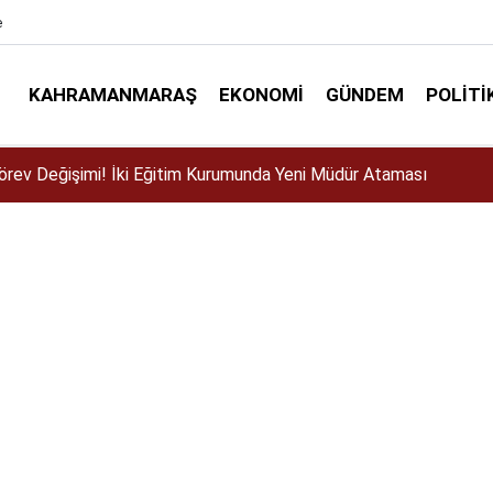
e
KAHRAMANMARAŞ
EKONOMI
GÜNDEM
POLITI
ser için Kahramanmaraş’a geliyor!