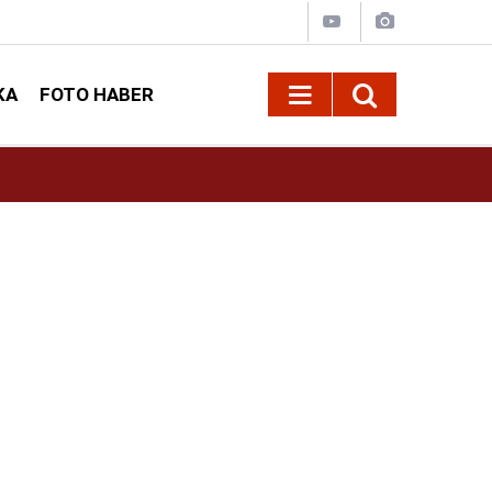
KA
FOTO HABER
10:09
Kahramanmaraş’ta Madrigal konserine büyük i