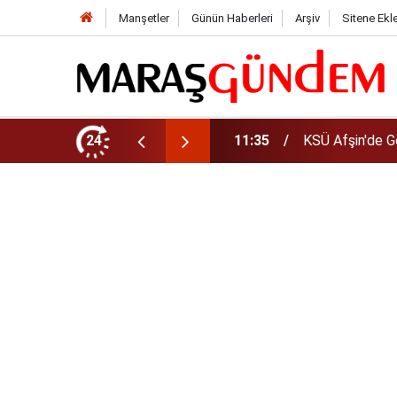
Manşetler
Günün Haberleri
Arşiv
Sitene Ekl
da Yeni Müdür Ataması
24
10:14
Funda Arar kon