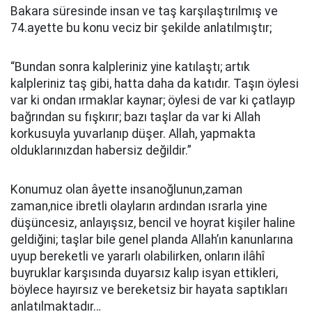
Bakara süresinde insan ve taş karşılaştırılmış ve
74.ayette bu konu veciz bir şekilde anlatılmıştır;
“Bundan sonra kalpleriniz yine katılaştı; artık
kalpleriniz taş gibi, hatta daha da katıdır. Taşın öylesi
var ki ondan ırmaklar kaynar; öylesi de var ki çatlayıp
bağrından su fışkırır; bazı taşlar da var ki Allah
korkusuyla yuvarlanıp düşer. Allah, yapmakta
olduklarınızdan habersiz değildir.”
Konumuz olan âyette insanoğlunun,zaman
zaman,nice ibretli olayların ardından ısrarla yine
düşüncesiz, anlayışsız, bencil ve hoyrat kişiler haline
geldiğini; taşlar bile genel planda Allah’ın kanunlarına
uyup bereketli ve yararlı olabilirken, onların ilâhî
buyruklar karşısında duyarsız kalıp isyan ettikleri,
böylece hayırsız ve bereketsiz bir hayata saptıkları
anlatılmaktadır…