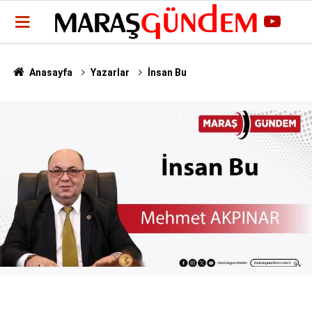
Anasayfa
Yazarlar
İnsan Bu