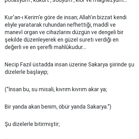
potasyum , kükürt , sodyum , klor ve magnezyum…
Kur'an-ı Kerim'e göre de insan; Allah'ın bizzat kendi
eliyle yaratarak ruhundan nefhettiği, maddî ve
manevî organ ve cihazlarını düzgün ve dengeli bir
şekilde düzenleyerek en güzel sureti verdiği en
değerli ve en şerefli mahlûkudur…
Necip Fazıl üstadda insan üzerine Sakarya şiirinde şu
dizelerle başlayıp;
(“İnsan bu, su misali, kıvrım kıvrım akar ya;
Bir yanda akan benim, öbür yanda Sakarya.”)
Şu dizelerle bitirmiştir;