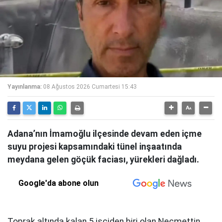
Yayınlanma:
08 Ağustos 2026 Cumartesi 15:43
Adana’nın İmamoğlu ilçesinde devam eden içme
suyu projesi kapsamındaki tünel inşaatında
meydana gelen göçük faciası, yürekleri dağladı.
Google'da abone olun
Toprak altında kalan 5 işçiden biri olan Necmettin