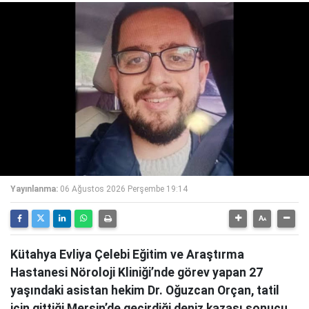
Yayınlanma:
06 Ağustos 2026 Perşembe 19:14
Kütahya Evliya Çelebi Eğitim ve Araştırma
Hastanesi Nöroloji Kliniği’nde görev yapan 27
yaşındaki asistan hekim Dr. Oğuzcan Orçan, tatil
için gittiği Mersin’de geçirdiği deniz kazası sonucu