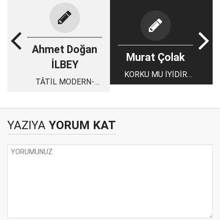
Ahmet Doğan
Murat Çolak
İLBEY
KORKU MU İYİDİR
TÂTİL MODERN-
YOKSA SAYGI MI?
SEKÜLERDİR,
MÜSLÜMAN TÂTİL
YAPMAZ
YAZIYA
YORUM KAT