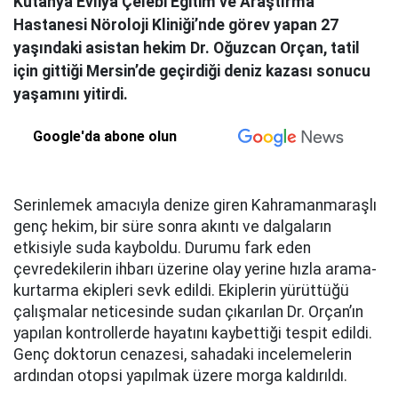
Kütahya Evliya Çelebi Eğitim ve Araştırma
Hastanesi Nöroloji Kliniği’nde görev yapan 27
yaşındaki asistan hekim Dr. Oğuzcan Orçan, tatil
için gittiği Mersin’de geçirdiği deniz kazası sonucu
yaşamını yitirdi.
Google'da abone olun
Serinlemek amacıyla denize giren Kahramanmaraşlı
genç hekim, bir süre sonra akıntı ve dalgaların
etkisiyle suda kayboldu. Durumu fark eden
çevredekilerin ihbarı üzerine olay yerine hızla arama-
kurtarma ekipleri sevk edildi. Ekiplerin yürüttüğü
çalışmalar neticesinde sudan çıkarılan Dr. Orçan’ın
yapılan kontrollerde hayatını kaybettiği tespit edildi.
Genç doktorun cenazesi, sahadaki incelemelerin
ardından otopsi yapılmak üzere morga kaldırıldı.