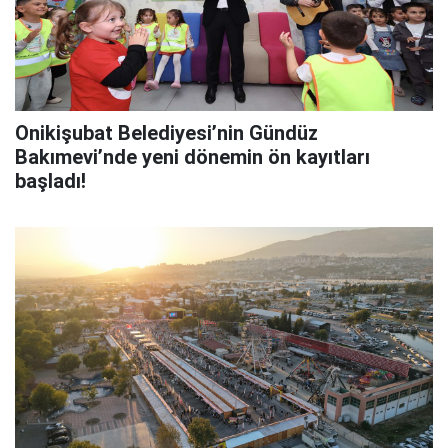
Onikişubat Belediyesi’nin Gündüz
Bakımevi’nde yeni dönemin ön kayıtları
başladı!