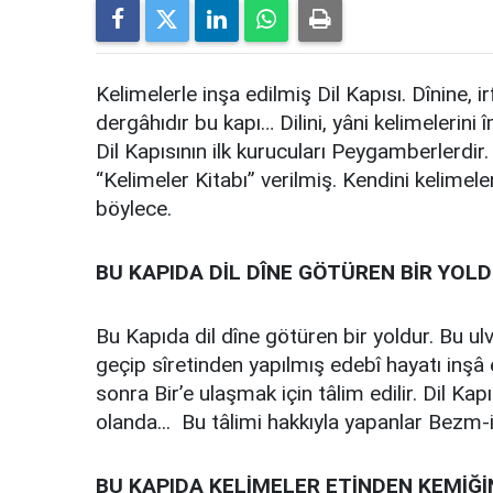
Kelimelerle inşa edilmiş Dil Kapısı. Dînine, 
dergâhıdır bu kapı… Dilini, yâni kelimelerini
Dil Kapısının ilk kurucuları Peygamberlerdi
“Kelimeler Kitabı” verilmiş. Kendini kelimele
böylece.
BU KAPIDA DİL DÎNE GÖTÜREN BİR YOL
Bu Kapıda dil dîne götüren bir yoldur. Bu ulv
geçip sîretinden yapılmış edebî hayatı inşâ 
sonra Bir’e ulaşmak için tâlim edilir. Dil Kap
olanda... Bu tâlimi hakkıyla yapanlar Bezm-i 
BU KAPIDA KELİMELER ET