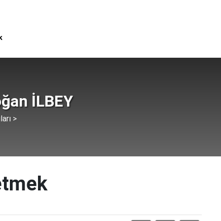
k
ğan İLBEY
ları >
 etmek