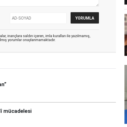
ar, inançlara saldırı içeren, imla kuralları ile yazılmamış,
zılmış yorumlar onaylanmamaktadır.
an”
llî mücadelesi