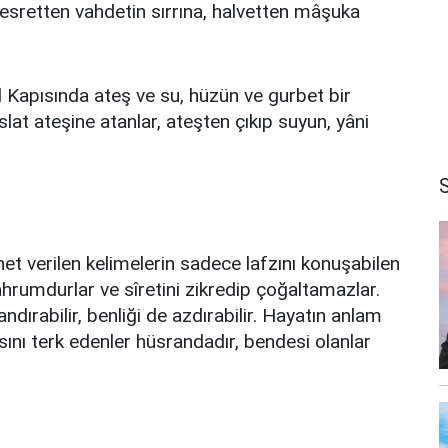
kesretten vahdetin sırrına, halvetten mâşuka
Dil Kapısında ateş ve su, hüzün ve gurbet bir
lat ateşine atanlar, ateşten çıkıp suyun, yâni
t verilen kelimelerin sadece lafzını konuşabilen
ahrumdurlar ve sîretini zikredip çoğaltamazlar.
dırabilir, benliği de azdırabilir. Hayatın anlam
pısını terk edenler hüsrandadır, bendesi olanlar