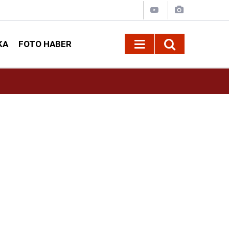
KA
FOTO HABER
10:09
Kahramanmaraş’ta Madrigal konserine büyük i