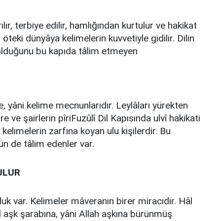
r, terbiye edilir, hamlığından kurtulur ve hakikat
teki dünyâya kelimelerin kuvvetiyle gidilir. Dilin
l olduğunu bu kapıda tâlim etmeyen
mez.
, yâni kelime mecnunlarıdır. Leylâları yürekten
ve şairlerin pîriFuzûlî Dil Kapısında ulvî hakikati
kelimelerin zarfına koyan ulu kişilerdir. Bu
ün de tâlim edenler var.
BULUR
tluk var. Kelimeler mâveranın birer miracıdır. Hâl
î aşk şarabına, yâni Allah aşkına bürünmüş