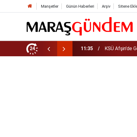
Manşetler
Günün Haberleri
Arşiv
Sitene Ekl
da Yeni Müdür Ataması
24
10:14
Funda Arar kon