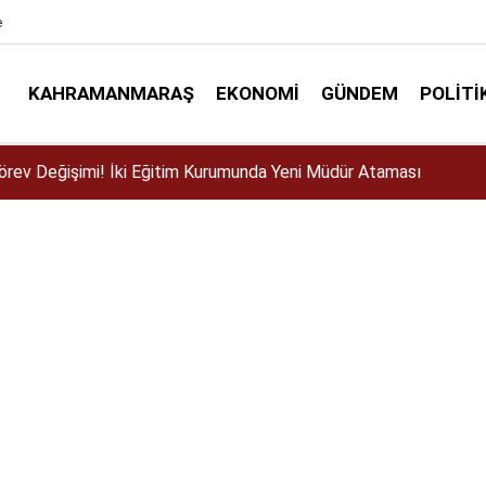
e
KAHRAMANMARAŞ
EKONOMI
GÜNDEM
POLITI
ser için Kahramanmaraş’a geliyor!