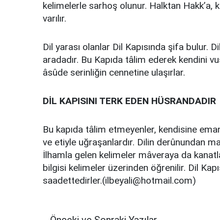
kelimelerle sarhoş olunur. Halktan Hakk’a, 
varılır.
Dil yarası olanlar Dil Kapısında şifa bulur. 
aradadır. Bu Kapıda tâlim ederek kendini vus
âsûde serinliğin cennetine ulaşırlar.
DİL KAPISINI TERK EDEN HÜSRANDADIR
Bu kapıda tâlim etmeyenler, kendisine emane
ve etiyle uğraşanlardır. Dilin derûnundan m
İlhamla gelen kelimeler mâveraya da kanatlan
bilgisi kelimeler üzerinden öğrenilir. Dil Ka
saadettedirler.(
ilbeyali@hotmail.com
)