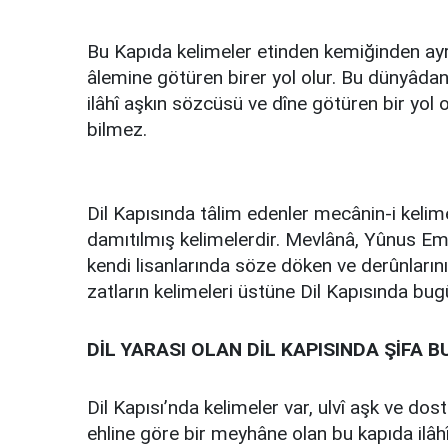
Bu Kapıda kelimeler etinden kemiğinden ayrılı
âlemine götüren birer yol olur. Bu dünyâdan ö
ilâhî aşkın sözcüsü ve dîne götüren bir yo
bil
Dil Kapısında tâlim edenler mecânin-i kelime
damıtılmış kelimelerdir. Mevlânâ, Yûnus Emre 
kendi lisanlarında söze döken ve derûnlarını 
zatların kelimeleri üstüne Dil Kapısında bug
DİL YARASI OLAN DİL KAPISINDA ŞİFA 
Dil Kapısı’nda kelimeler var, ulvî aşk ve dos
ehline göre bir meyhâne olan bu kapıda ilâh