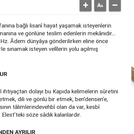
irfanına bağlı lisanî hayat yaşamak isteyenlerin
 îmanına ve gönlüne teslim edenlerin mekânıdır...
r. Hz. Âdem dünyâya gönderilirken eline önce
rle sınamak isteyen velîlerin yolu açılmış
DUR
î ihtiyaçtan dolayı bu Kapıda kelimelerin sûretini
etmek, dili ve gönlü bir etmek, ben’densen’e,
ısının tâlimlerindevehbî olan da var, kesbî
Elest’teki söze sâdık kalanlardır.
İNDEN KEMİĞİNDEN AYRILIR