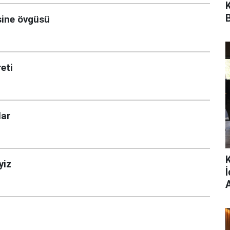
sine övgüsü
reti
lar
yiz