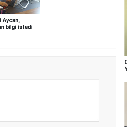
li Aycan,
 bilgi istedi