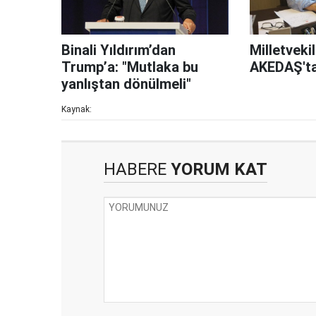
Binali Yıldırım’dan
Milletveki
Trump’a: "Mutlaka bu
AKEDAŞ'tan
yanlıştan dönülmeli"
Kaynak:
HABERE
YORUM KAT