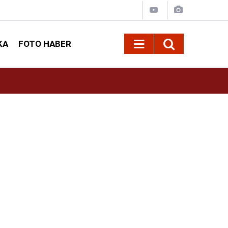
KA
FOTO HABER
16:42
Öz Sağlık-İş Kahramanmaraş Şube Başkanı Ar