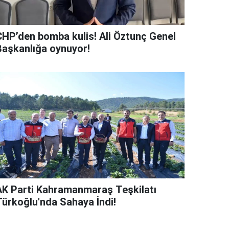
CHP’den bomba kulis! Ali Öztunç Genel
Başkanlığa oynuyor!
AK Parti Kahramanmaraş Teşkilatı
Türkoğlu'nda Sahaya İndi!