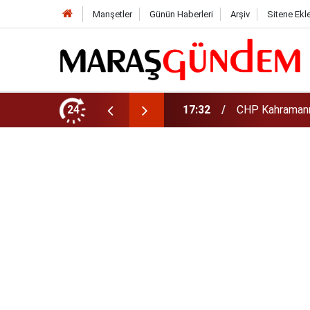
Manşetler
Günün Haberleri
Arşiv
Sitene Ekl
şkanı Oldu
24
17:08
Altın daha yüks