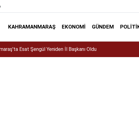
e
KAHRAMANMARAŞ
EKONOMI
GÜNDEM
POLITI
elir mi? Altın almalı mı? Satmalı mı? Uzmanlar ne diyor?