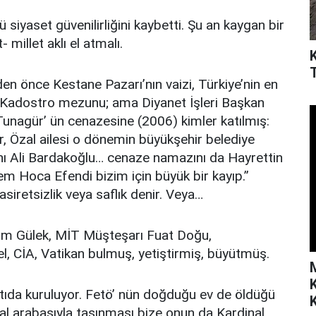
siyaset güvenilirliğini kaybetti. Şu an kaygan bir
millet aklı el atmalı.
’den önce Kestane Pazarı’nın vaizi, Türkiye’nin en
u Kadostro mezunu; ama Diyanet İşleri Başkan
Tunagür’ ün cenazesine (2006) kimler katılmış:
, Özal ailesi o dönemin büyükşehir belediye
nı Ali Bardakoğlu… cenaze namazını da Hayrettin
m Hoca Efendi bizim için büyük bir kayıp.’’
retsizlik veya saflık denir. Veya…
sım Gülek, MİT Müşteşarı Fuat Doğu,
 CİA, Vatikan bulmuş, yetiştirmiş, büyütmüş.
ntıda kuruluyor. Fetö’ nün doğduğu ev de öldüğü
K
al arabasıyla taşınması bize onun da Kardinal