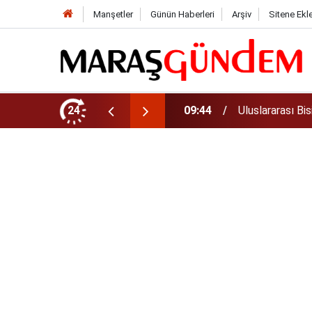
Manşetler
Günün Haberleri
Arşiv
Sitene Ekl
 Tamamlandı!
24
09:24
Büyükşehir, Elb