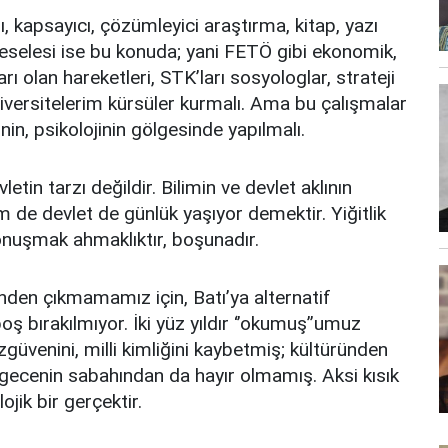
 kapsayıcı, çözümleyici araştırma, kitap, yazı
eselesi ise bu konuda; yani FETÖ gibi ekonomik,
ları olan hareketleri, STK’ları sosyologlar, strateji
niversitelerim kürsüler kurmalı. Ama bu çalışmalar
nin, psikolojinin gölgesinde yapılmalı.
etin tarzı değildir. Bilimin ve devlet aklının
im de devlet de günlük yaşıyor demektir. Yiğitlik
uşmak ahmaklıktır, boşunadır.
en çıkmamamız için, Batı’ya alternatif
 bırakılmıyor. İki yüz yıldır ‘’okumuş’’umuz
güvenini, milli kimliğini kaybetmiş; kültüründen
gecenin sabahından da hayır olmamış. Aksi kısık
ik bir gerçektir.