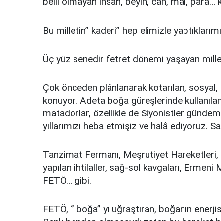
belli olmayan insan, beyin, can, mal, para… k
Bu milletin’’ kaderi’’ hep elimizle yaptıklarım
Üç yüz senedir fetret dönemi yaşayan mille
Çok önceden plânlanarak kotarılan, sosyal,
konuyor. Adeta boğa güreşlerinde kullanılan 
matadorlar, özellikle de Siyonistler gündemi
yıllarımızı heba etmişiz ve halâ ediyoruz. S
Tanzimat Fermanı, Meşrutiyet Hareketleri, 3
yapılan ihtilaller, sağ-sol kavgaları, Ermen
FETÖ… gibi.
FETÖ, ‘’ boğa’’ yı uğraştıran, boğanın enerjis