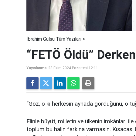
İbrahim Gülsu Tüm Yazıları >
“FETÖ Öldü” Derke
Yayınlanma:
28 Ekim 2024 Pazartesi 12:11
“Göz, o ki herkesin aynada gördüğünü, o tu
Elinle büyüt, milletin ve ülkenin imkânları il
toplum bu halin farkına varmasın. Kısacası 