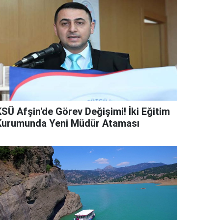
KSÜ Afşin'de Görev Değişimi! İki Eğitim
Kurumunda Yeni Müdür Ataması