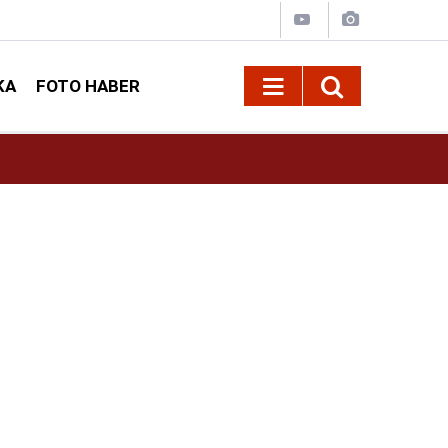
KA
FOTO HABER
09:12
Sonumuz Yakın mı?