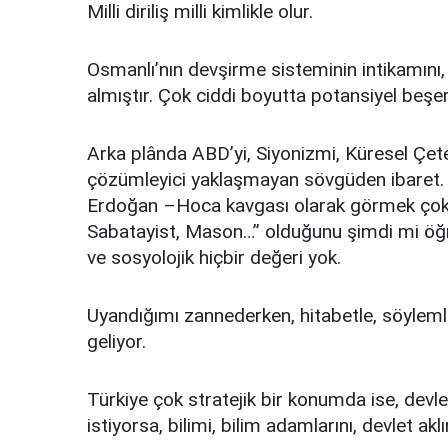
Milli diriliş milli kimlikle olur.
Osmanlı’nın devşirme sisteminin intikamını,
almıştır. Çok ciddi boyutta potansiyel beşe
Arka plânda ABD’yi, Siyonizmi, Küresel Çete
çözümleyici yaklaşmayan sövgüden ibaret. 
Erdoğan –Hoca kavgası olarak görmek çok sa
Sabatayist, Mason…’’ olduğunu şimdi mi öğren
ve sosyolojik hiçbir değeri yok.
Uyandığımı zannederken, hitabetle, söylem
geliyor.
Türkiye çok stratejik bir konumda ise, devle
istiyorsa, bilimi, bilim adamlarını, devlet ak