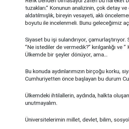
Renk benden olmasaydı zaten bu hareket bu
tuzakları.’’ Konunun analizinin, çok detay ve
aldatılmışlık, bireyin vesayeti, aklı öncelem
boyutu ile incelenmeli. Bunu geleceğimiz a
Siyaset bu işi sulandırıyor, çamurlaştırıyor.
‘’Ne istediler de vermedik?’’ kırılganlığı ve ’’
Ülkemde bir şeyler dönüyor, ama…
Bu konuda aydınlarımızın birçoğu korku, siy
Cumhuriyetten önce başlayan bu durum Cu
Ülkemdeki ihtilallerin, aydında, halkta oluşan 
unutmayalım.
Üniversitelerimin millet, devlet, bilim, sosyol