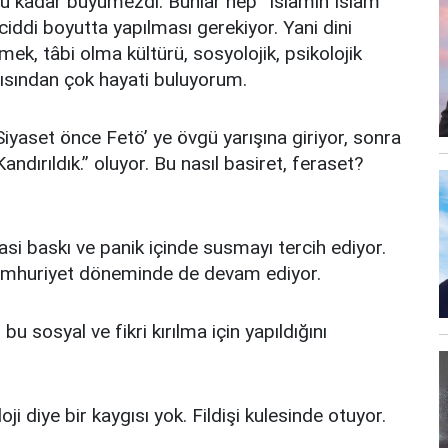
 kadar büyümezdi. Bunlar hep ‘’İslâmın İslâm
 ciddi boyutta yapılması gerekiyor. Yani dini
emek, tâbi olma kültürü, sosyolojik, psikolojik
çısından çok hayati buluyorum.
 Siyaset önce Fetö’ ye övgü yarışına giriyor, sonra
 Kandırıldık.’’ oluyor. Bu nasıl basiret, feraset?
asi baskı ve panik içinde susmayı tercih ediyor.
mhuriyet döneminde de devam ediyor.
bu sosyal ve fikri kırılma için yapıldığını
oji diye bir kaygısı yok. Fildişi kulesinde otuyor.