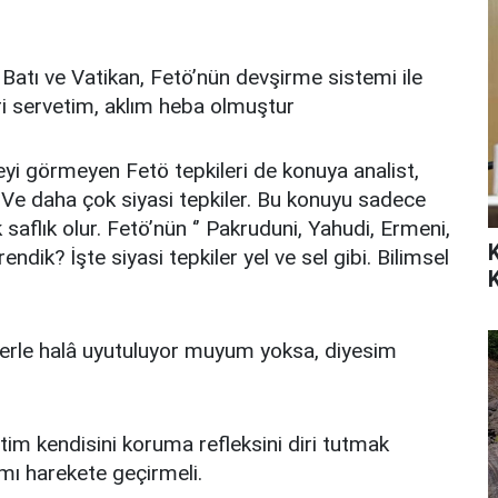
 Batı ve Vatikan, Fetö’nün devşirme sistemi ile
ri servetim, aklım heba olmuştur
yi görmeyen Fetö tepkileri de konuya analist,
Ve daha çok siyasi tepkiler. Bu konuyu sadece
flık olur. Fetö’nün ‘’ Pakruduni, Yahudi, Ermeni,
dik? İşte siyasi tepkiler yel ve sel gibi. Bilimsel
lerle halâ uyutuluyor muyum yoksa, diyesim
tim kendisini koruma refleksini diri tutmak
lımı harekete geçirmeli.