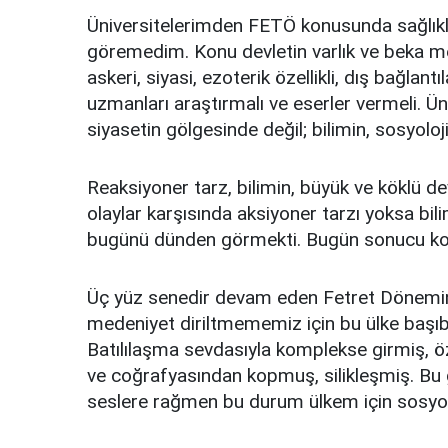
Üniversitelerimden FETÖ konusunda sağlıklı,
göremedim. Konu devletin varlık ve beka m
askeri, siyasi, ezoterik özellikli, dış bağlantı
uzmanları araştırmalı ve eserler vermeli. Ü
siyasetin gölgesinde değil; bilimin, sosyoloji
Reaksiyoner tarz, bilimin, büyük ve köklü devl
olaylar karşısında aksiyoner tarzı yoksa bil
bugünü dünden görmekti. Bugün sonucu kon
Üç yüz senedir devam eden Fetret Dönemind
medeniyet diriltmememiz için bu ülke başıboş
Batılılaşma sevdasıyla komplekse girmiş, öz
ve coğrafyasından kopmuş, silikleşmiş. Bu 
seslere rağmen bu durum ülkem için sosyoloj