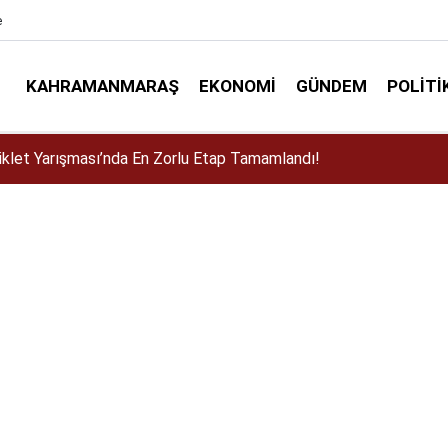
e
KAHRAMANMARAŞ
EKONOMI
GÜNDEM
POLITI
istan Kırsalında 10 Mahallenin Kullandığı Grup YolunuYeniliyor!