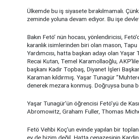
Ülkemde bu iş siyasete bırakılmamalı. Çünkü 
zeminde yoluna devam ediyor. Bu işe devlet- 
Bakın Fetö’ nün hocası, yönlendiricisi, Fetö
karanlık isimlerinden biri olan mason, Tap
Yardımcısı, hatta başkan adayı olan Yaşar 
Recai Kutan, Temel Karamollaoğlu, AKP’liler
başkanı Kadir Topbaş, Diyanet İşleri Başka
Karaman kıldırmış. Yaşar Tunagür ’’Muhtere
denerek mezara konmuş. Doğruysa buna basi
Yaşar Tunagür’ün öğrencisi Fetö’yü de Ka
Abromowitz, Graham Fuller, Thomas Michel,
Fetö Vehbi Koç’un evinde yapılan bir topla
ev de bizim değil. Hatta cenazesinin Kardin