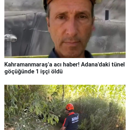
Kahramanmaraş'a acı haber! Adana'daki tünel
göçüğünde 1 işçi öldü