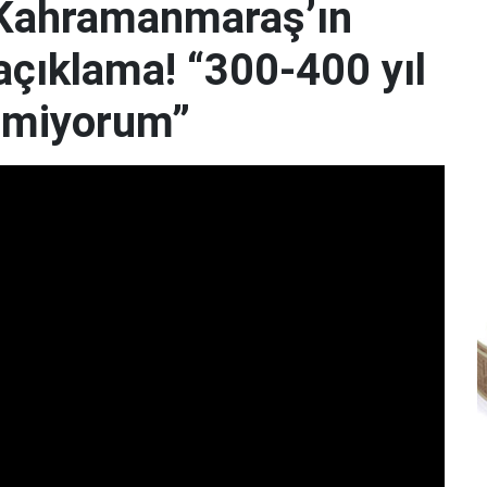
 Kahramanmaraş’ın
açıklama! “300-400 yıl
emiyorum”