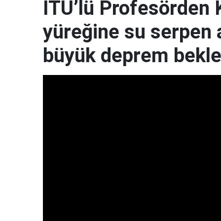
İTÜ’lü Profesörden
yüreğine su serpen 
büyük deprem bekl