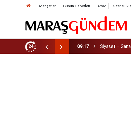
Manşetler
Günün Haberleri
Arşiv
Sitene Ekl
Kahramanmaraş'
24
22:49
mesajı!