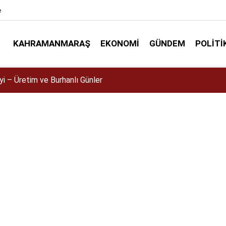
e
KAHRAMANMARAŞ
EKONOMI
GÜNDEM
POLITI
ta şehit öğrencilerin ailelerinden Cumhurbaşkanı Erdoğan'a Teş