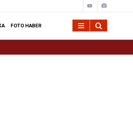
KA
FOTO HABER
ekkür
22:28
Kahramanmaraş’ta kayıp yaşlı adamın cansız 