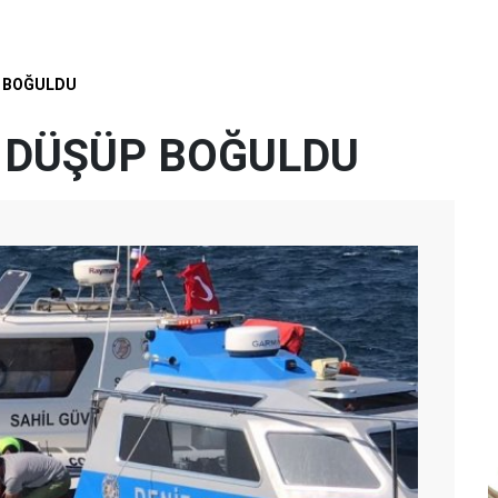
P BOĞULDU
E DÜŞÜP BOĞULDU