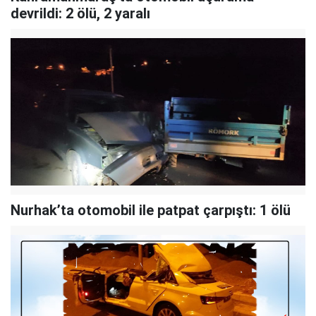
devrildi: 2 ölü, 2 yaralı
Nurhak’ta otomobil ile patpat çarpıştı: 1 ölü