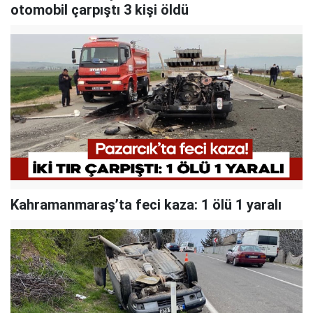
otomobil çarpıştı 3 kişi öldü
Kahramanmaraş’ta feci kaza: 1 ölü 1 yaralı