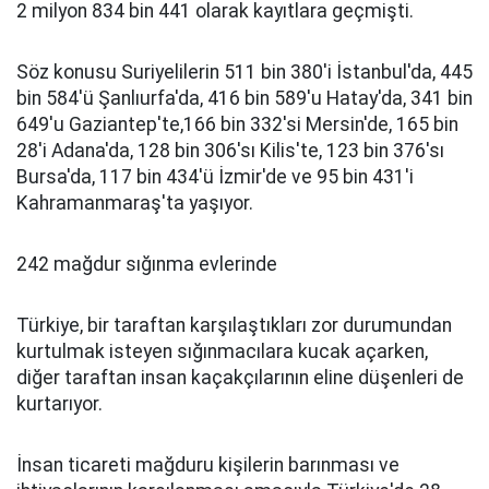
2 milyon 834 bin 441 olarak kayıtlara geçmişti.
Söz konusu Suriyelilerin 511 bin 380'i İstanbul'da, 445
bin 584'ü Şanlıurfa'da, 416 bin 589'u Hatay'da, 341 bin
649'u Gaziantep'te,166 bin 332'si Mersin'de, 165 bin
28'i Adana'da, 128 bin 306'sı Kilis'te, 123 bin 376'sı
Bursa'da, 117 bin 434'ü İzmir'de ve 95 bin 431'i
Kahramanmaraş'ta yaşıyor.
242 mağdur sığınma evlerinde
Türkiye, bir taraftan karşılaştıkları zor durumundan
kurtulmak isteyen sığınmacılara kucak açarken,
diğer taraftan insan kaçakçılarının eline düşenleri de
kurtarıyor.
İnsan ticareti mağduru kişilerin barınması ve