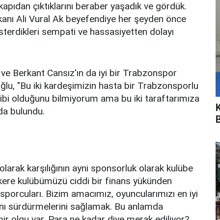
 kapıdan çıktıklarını beraber yaşadık ve gördük.
şkanı Ali Vural Ak beyefendiye her şeyden önce
terdikleri sempati ve hassasiyetten dolayı
z ve Berkant Cansız'ın da iyi bir Trabzonspor
lu, "Bu iki kardeşimizin hasta bir Trabzonsporlu
bi olduğunu bilmiyorum ama bu iki taraftarımıza
da bulundu.
arak karşılığının ayni sponsorluk olarak kulübe
r kere kulübümüzü ciddi bir finans yükünden
t sporcuları. Bizim amacımız, oyuncularımızı en iyi
rını sürdürmelerini sağlamak. Bu anlamda
ir olgu var. Para ne kadar diye merak ediliyor?