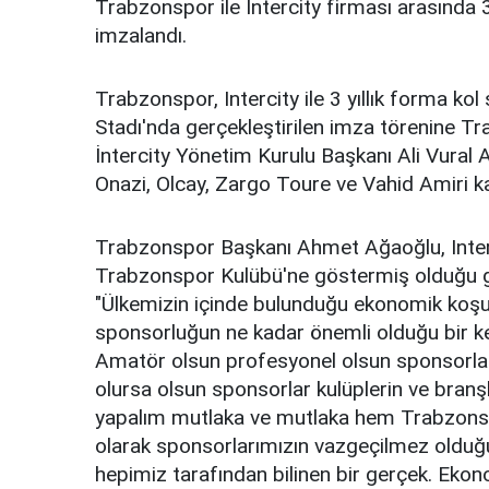
Trabzonspor ile Intercity firması arasında 
imzalandı.
Trabzonspor, Intercity ile 3 yıllık forma k
Stadı'nda gerçekleştirilen imza törenine 
İntercity Yönetim Kurulu Başkanı Ali Vural 
Onazi, Olcay, Zargo Toure ve Vahid Amiri kat
Trabzonspor Başkanı Ahmet Ağaoğlu, Interc
Trabzonspor Kulübü'ne göstermiş olduğu gü
"Ülkemizin içinde bulunduğu ekonomik koş
sponsorluğun ne kadar önemli olduğu bir kez
Amatör olsun profesyonel olsun sponsorlar
olursa olsun sponsorlar kulüplerin ve branş
yapalım mutlaka ve mutlaka hem Trabzonsp
olarak sponsorlarımızın vazgeçilmez olduğ
hepimiz tarafından bilinen bir gerçek. Ekono