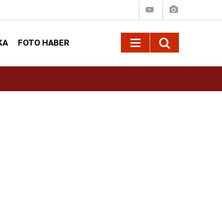
KA
FOTO HABER
10:09
Kahramanmaraş’ta Madrigal konserine büyük i