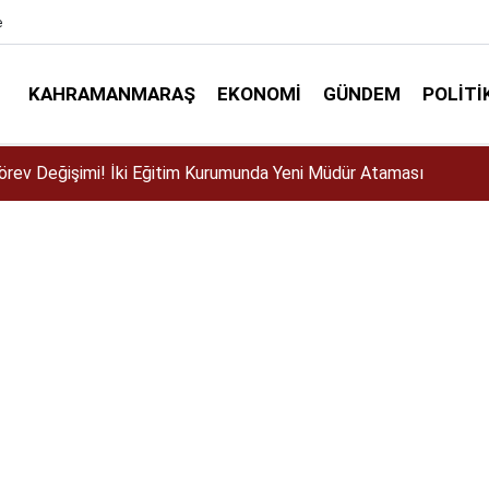
e
KAHRAMANMARAŞ
EKONOMI
GÜNDEM
POLITI
ser için Kahramanmaraş’a geliyor!