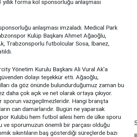
3 yıllık forma kol sponsorluğu anlaşması
ol sponsorluğu anlaşması imzaladı. Medical Park
Trabzonspor Kulüp Başkanı Ahmet Ağaoğlu,
Ak, Trabzonsporlu futbolcular Sosa, İbanez,
ıldı.
ity Yönetim Kurulu Başkanı Ali Vural Ak'a
venden dolayı teşekkür etti. Ağaoğlu,
ulları da göz önünde bulundurduğumuz zaman bu
 daha çok açık ve net olarak ortaya çıkıyor.
 sporun vazgeçilmezleridir. Hangi branşta
ların can damarlarıdır. Bugün ne yaparsak
or Kulübü hem futbol ailesi hem de ülke sporu
u ve sporumuzun önemli bir parçası olduğu
mik sıkıntıların baş gösterdiği süreçlerde bazı