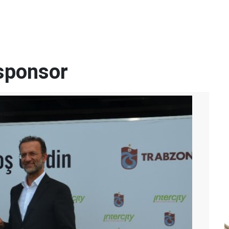
r
sponsor