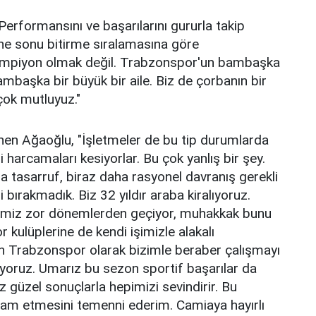
Performansını ve başarılarını gururla takip
ene sonu bitirme sıralamasına göre
ki şampiyon olmak değil. Trabzonspor'un bambaşka
ambaşka bir büyük bir aile. Biz de çorbanın bir
çok mutluyuz."
nen Ağaoğlu, "İşletmeler de bu tip durumlarda
harcamaları kesiyorlar. Bu çok yanlış bir şey.
 tasarruf, biraz daha rasyonel davranış gerekli
 bırakmadık. Biz 32 yıldır araba kiralıyoruz.
kemiz zor dönemlerden geçiyor, muhakkak bunu
 kulüplerine de kendi işimizle alakalı
n Trabzonspor olarak bizimle beraber çalışmayı
diyoruz. Umarız bu sezon sportif başarılar da
z güzel sonuçlarla hepimizi sevindirir. Bu
 devam etmesini temenni ederim. Camiaya hayırlı