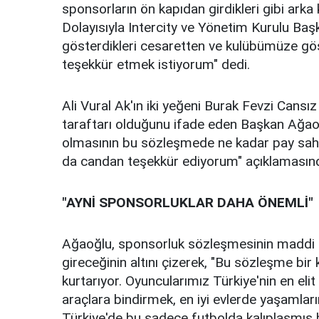
sponsorların ön kapıdan girdikleri gibi arka
Dolayısıyla Intercity ve Yönetim Kurulu Ba
gösterdikleri cesaretten ve kulübümüze gös
teşekkür etmek istiyorum" dedi.
Ali Vural Ak'ın iki yeğeni Burak Fevzi Cansı
taraftarı olduğunu ifade eden Başkan Ağaoğ
olmasının bu sözleşmede ne kadar pay sahi
da candan teşekkür ediyorum" açıklamasın
"AYNİ SPONSORLUKLAR DAHA ÖNEMLİ"
Ağaoğlu, sponsorluk sözleşmesinin maddi ol
gireceğinin altını çizerek, "Bu sözleşme bi
kurtarıyor. Oyuncularımız Türkiye'nin en eli
araçlara bindirmek, en iyi evlerde yaşamla
Türkiye'de bu sadece futbolda kalıplaşmış b