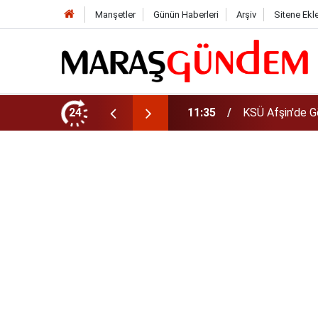
Manşetler
Günün Haberleri
Arşiv
Sitene Ekl
da Yeni Müdür Ataması
24
10:14
Funda Arar kon