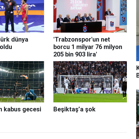
ürk dünya
'Trabzonspor'un net
oldu
borcu 1 milyar 76 milyon
205 bin 903 lira'
ın kabus gecesi
Beşiktaş’a şok