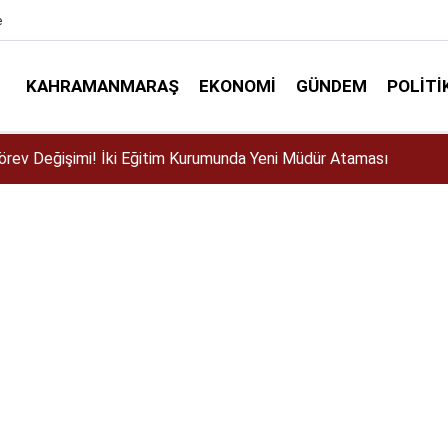
e
KAHRAMANMARAŞ
EKONOMI
GÜNDEM
POLITI
ser için Kahramanmaraş’a geliyor!