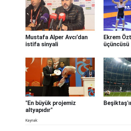
Mustafa Alper Avcı’dan
Ekrem Özt
istifa sinyali
üçüncüsü 
"En büyük projemiz
Beşiktaş'
altyapıdır"
Kaynak: