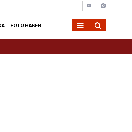
KA
FOTO HABER
10:09
Kahramanmaraş’ta Madrigal konserine büyük i