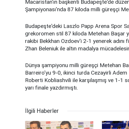
Macaristan'ın başkenti Budapeşte'de düz
Şampiyonası'nda 87 kiloda milli güreşçi Me
Budapeşte'deki Laszlo Papp Arena Spor Sa
grekoromen stil 87 kiloda Metehan Başar ya
rakibi Bekkhan Ozdoev'i 2-1 yenerek adını fi
Zhan Beleniuk ile altın madalya mücadelesi
Dünya şampiyonu milli güreşçi Metehan Başa
Barreiro'yu 9-0, ikinci turda Cezayirli Adem
Roberti Kobliashvili ile karşılaşmış ve 1-1 
yarı finale yazdırmıştı.
İlgili Haberler