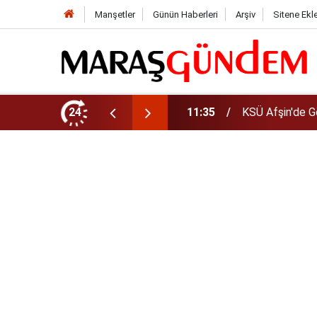
Manşetler
Günün Haberleri
Arşiv
Sitene Ekl
da Yeni Müdür Ataması
24
10:14
Funda Arar kon