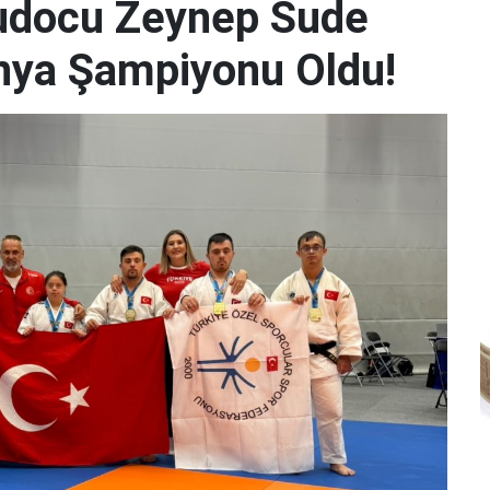
udocu Zeynep Sude
Dünya Şampiyonu Oldu!