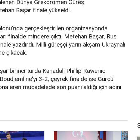
enlenen Dünya Grekoromen Güreş
tehan Başar finale yükseldi.
lonu'nda gerçekleştirilen organizasyonda
rı finalde mindere çıktı. Metehan Başar, Rus
nale yazdırdı. Milli güreşçi yarın akşam Ukraynalı
ne çıkacak.
r birinci turda Kanadalı Phillip Raweriio
 Boudjemline'yi 3-2, çeyrek finalde ise Gürcü
sona eren mücadelede son puanı aldığı için adını