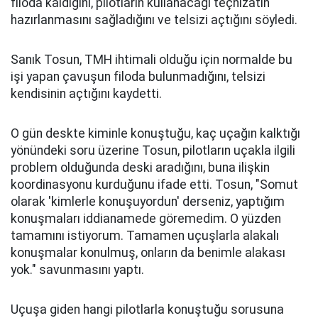
filoda kaldığını, pilotların kullanacağı teçhizatın
hazırlanmasını sağladığını ve telsizi açtığını söyledi.
Sanık Tosun, TMH ihtimali olduğu için normalde bu
işi yapan çavuşun filoda bulunmadığını, telsizi
kendisinin açtığını kaydetti.
O gün deskte kiminle konuştuğu, kaç uçağın kalktığı
yönündeki soru üzerine Tosun, pilotların uçakla ilgili
problem olduğunda deski aradığını, buna ilişkin
koordinasyonu kurduğunu ifade etti. Tosun, "Somut
olarak 'kimlerle konuşuyordun' derseniz, yaptığım
konuşmaları iddianamede göremedim. O yüzden
tamamını istiyorum. Tamamen uçuşlarla alakalı
konuşmalar konulmuş, onların da benimle alakası
yok." savunmasını yaptı.
Uçuşa giden hangi pilotlarla konuştuğu sorusuna