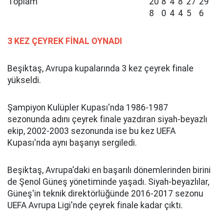
Toplam
20
8
4
8
27
29
8
0
4
4
5
6
3 KEZ ÇEYREK FİNAL OYNADI
Beşiktaş, Avrupa kupalarında 3 kez çeyrek finale
yükseldi.
Şampiyon Kulüpler Kupası'nda 1986-1987
sezonunda adını çeyrek finale yazdıran siyah-beyazlı
ekip, 2002-2003 sezonunda ise bu kez UEFA
Kupası'nda aynı başarıyı sergiledi.
Beşiktaş, Avrupa'daki en başarılı dönemlerinden birini
de Şenol Güneş yönetiminde yaşadı. Siyah-beyazlılar,
Güneş'in teknik direktörlüğünde 2016-2017 sezonu
UEFA Avrupa Ligi'nde çeyrek finale kadar çıktı.