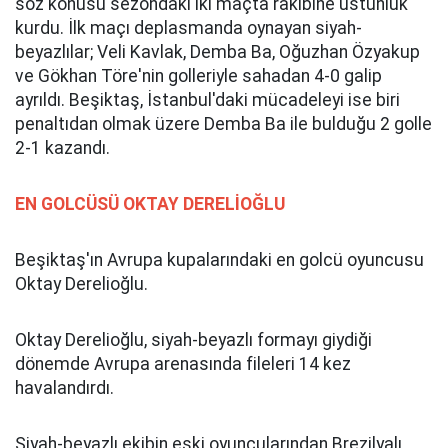
söz konusu sezondaki iki maçta rakibine üstünlük
kurdu. İlk maçı deplasmanda oynayan siyah-
beyazlılar; Veli Kavlak, Demba Ba, Oğuzhan Özyakup
ve Gökhan Töre'nin golleriyle sahadan 4-0 galip
ayrıldı. Beşiktaş, İstanbul'daki mücadeleyi ise biri
penaltıdan olmak üzere Demba Ba ile bulduğu 2 golle
2-1 kazandı.
EN GOLCÜSÜ OKTAY DERELİOĞLU
Beşiktaş'ın Avrupa kupalarındaki en golcü oyuncusu
Oktay Derelioğlu.
Oktay Derelioğlu, siyah-beyazlı formayı giydiği
dönemde Avrupa arenasında fileleri 14 kez
havalandırdı.
Siyah-beyazlı ekibin eski oyuncularından Brezilyalı