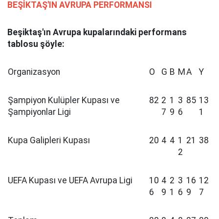
BEŞİKTAŞ'IN AVRUPA PERFORMANSI
Beşiktaş'ın Avrupa kupalarındaki performans
tablosu şöyle:
Organizasyon
O
G
B
M
A
Y
Şampiyon Kulüpler Kupası ve
82
2
1
3
85
13
Şampiyonlar Ligi
7
9
6
1
Kupa Galipleri Kupası
20
4
4
1
21
38
2
UEFA Kupası ve UEFA Avrupa Ligi
10
4
2
3
16
12
6
9
1
6
9
7