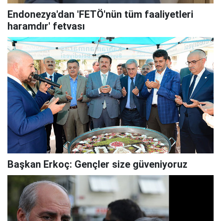
Endonezya'dan 'FETÖ'nün tüm faaliyetleri
haramdır' fetvası
Başkan Erkoç: Gençler size güveniyoruz