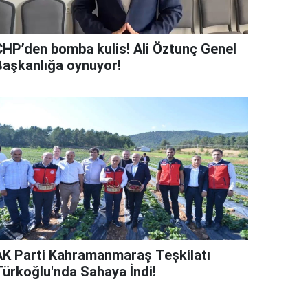
CHP’den bomba kulis! Ali Öztunç Genel
Başkanlığa oynuyor!
AK Parti Kahramanmaraş Teşkilatı
Türkoğlu'nda Sahaya İndi!