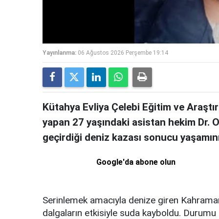
Yayınlanma:
06 Ağustos 2026 Perşembe 19:14
Kütahya Evliya Çelebi Eğitim ve Araştı
yapan 27 yaşındaki asistan hekim Dr. Oğ
geçirdiği deniz kazası sonucu yaşamını 
Google'da abone olun
Serinlemek amacıyla denize giren Kahraman
dalgaların etkisiyle suda kayboldu. Durumu 