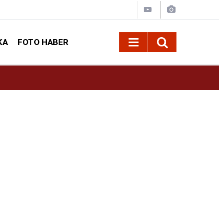
KA
FOTO HABER
13:13
Geleneksel Ağustos Fuarı'nda Sahne Zakkum