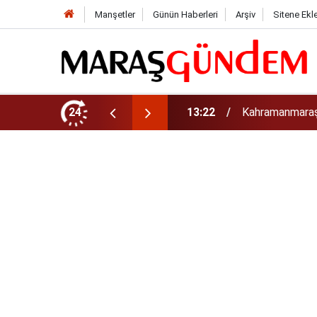
Manşetler
Günün Haberleri
Arşiv
Sitene Ekl
tirdi!
24
13:17
Kahramanmaraş’t