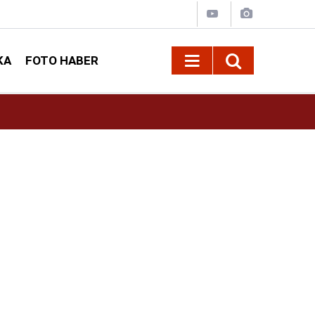
KA
FOTO HABER
16:42
Öz Sağlık-İş Kahramanmaraş Şube Başkanı Ar