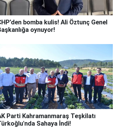
CHP’den bomba kulis! Ali Öztunç Genel
Başkanlığa oynuyor!
AK Parti Kahramanmaraş Teşkilatı
Türkoğlu'nda Sahaya İndi!