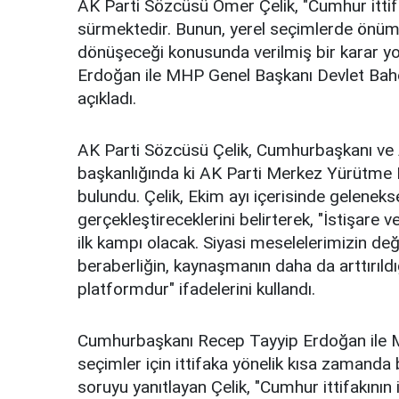
AK Parti Sözcüsü Ömer Çelik, "Cumhur ittif
sürmektedir. Bunun, yerel seçimlerde önüm
dönüşeceği konusunda verilmiş bir karar y
Erdoğan ile MHP Genel Başkanı Devlet Bahçel
açıkladı.
AK Parti Sözcüsü Çelik, Cumhurbaşkanı ve
başkanlığında ki AK Parti Merkez Yürütme 
bulundu. Çelik, Ekim ayı içerisinde geleneks
gerçekleştireceklerini belirterek, "İstişar
ilk kampı olacak. Siyasi meselelerimizin değe
beraberliğin, kaynaşmanın daha da arttırıldığ
platformdur" ifadelerini kullandı.
Cumhurbaşkanı Recep Tayyip Erdoğan ile MH
seçimler için ittifaka yönelik kısa zamanda b
soruyu yanıtlayan Çelik, "Cumhur ittifakının 