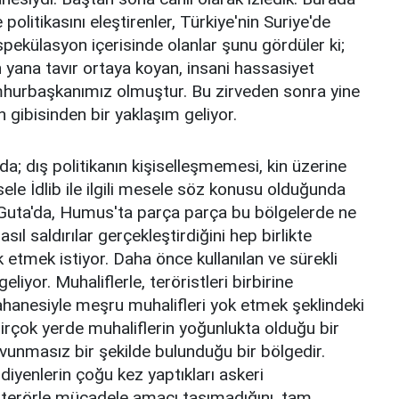
olitikasını eleştirenler, Türkiye'nin Suriye'de
 spekülasyon içerisinde olanlar şunu gördüler ki;
 yana tavır ortaya koyan, insani hassasiyet
mhurbaşkanımız olmuştur. Bu zirveden sonra yine
gibisinden bir yaklaşım geliyor.
da; dış politikanın kişiselleşmemesi, kin üzerine
le İdlib ile ilgili mesele söz konusu olduğunda
 Guta'da, Humus'ta parça parça bu bölgelerde ne
sıl saldırılar gerçekleştirdiğini hep birlikte
 etmek istiyor. Daha önce kullanılan ve sürekli
yor. Muhaliflerle, teröristleri birbirine
ahanesiyle meşru muhalifleri yok etmek şeklindeki
Birçok yerde muhaliflerin yoğunlukta olduğu bir
avunmasız bir şekilde bulunduğu bir bölgedir.
diyenlerin çoğu kez yaptıkları askeri
k terörle mücadele amacı taşımadığını, tam