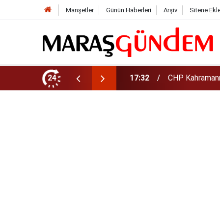
Manşetler
Günün Haberleri
Arşiv
Sitene Ekl
şkanı Oldu
24
17:08
Altın daha yüks