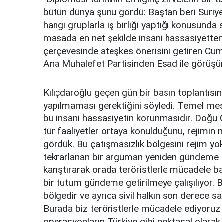
bütün dünya şunu gördü: Baştan beri Suriye p
hangi gruplarla iş birliği yaptığı konusunda
masada en net şekilde insani hassasiyetten
çerçevesinde ateşkes önerisini getiren Cu
Ana Muhalefet Partisinden Esad ile görüşün 
Kılıçdaroğlu geçen gün bir basın toplantısın
yapılmaması gerektiğini söyledi. Temel mese
bu insani hassasiyetin korunmasıdır. Doğu
tür faaliyetler ortaya konulduğunu, rejimin na
gördük. Bu çatışmasızlık bölgesini rejim yok
tekrarlanan bir argüman yeniden gündeme geli
karıştırarak orada teröristlerle mücadele b
bir tutum gündeme getirilmeye çalışılıyor. 
bölgedir ve ayrıca sivil halkın son derece s
Burada biz teröristlerle mücadele ediyoruz 
operasyonların Türkiye gibi noktasal olara