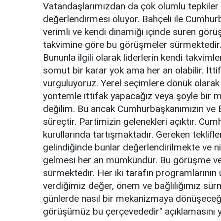
Vatandaşlarımızdan da çok olumlu tepkiler 
değerlendirmesi oluyor. Bahçeli ile Cumhu
verimli ve kendi dinamiği içinde süren gör
takvimine göre bu görüşmeler sürmektedir. 
Bununla ilgili olarak liderlerin kendi takvim
somut bir karar yok ama her an olabilir. İtti
vurguluyoruz. Yerel seçimlere dönük olara
yöntemle ittifak yapacağız veya şöyle bir
değilim. Bu ancak Cumhurbaşkanımızın ve Bah
süreçtir. Partimizin gelenekleri açıktır. Cum
kurullarında tartışmaktadır. Gereken teklifler
gelindiğinde bunlar değerlendirilmekte ve nih
gelmesi her an mümkündür. Bu görüşme verim
sürmektedir. Her iki tarafın programlarının
verdiğimiz değer, önem ve bağlılığımız sü
günlerde nasıl bir mekanizmaya dönüşeceği
görüşümüz bu çerçevededir" açıklamasını y