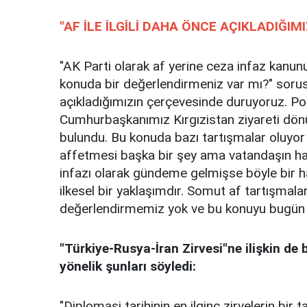
"AF İLE İLGİLİ DAHA ÖNCE AÇIKLADIĞI
"AK Parti olarak af yerine ceza infaz kanunu
konuda bir değerlendirmeniz var mı?" sorusun
açıkladığımızın çerçevesinde duruyoruz. Po
Cumhurbaşkanımız Kırgızistan ziyareti dön
bulundu. Bu konuda bazı tartışmalar oluyor 
affetmesi başka bir şey ama vatandaşın hak
infazı olarak gündeme gelmişse böyle bir 
ilkesel bir yaklaşımdır. Somut af tartışmaları
değerlendirmemiz yok ve bu konuyu bugün
"Türkiye-Rusya-İran Zirvesi"ne ilişkin de
yönelik şunları söyledi:
"Diplomasi tarihinin en ilginç zirvelerin bir 