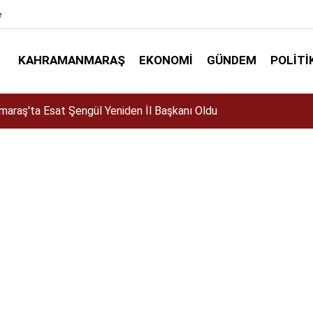
e
KAHRAMANMARAŞ
EKONOMI
GÜNDEM
POLITI
elir mi? Altın almalı mı? Satmalı mı? Uzmanlar ne diyor?