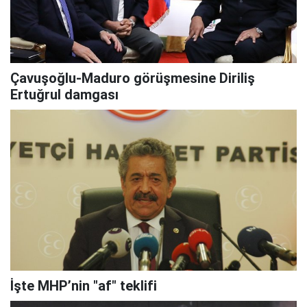
Çavuşoğlu-Maduro görüşmesine Diriliş
Ertuğrul damgası
İşte MHP’nin "af" teklifi