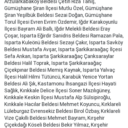
Arzularkabaköy Beldesi Çetin Rıza Tanış,
Gümüşhane Şiran İlçesi Mutlu Özel, Gümüşhane
Şiran Yeşilbük Beldesi Sezai Doğan, Gümüşhane
Torul İlçesi Evren Evrim Özdemir, Iğdır Karakoyunlu
İlçesi Bayram Ali Ballı, Iğdır Melekli Beldesi Eray
Çoşar, Isparta Eğirdir Sarıidris Beldesi Ramazan Pala,
Isparta Kuleönü Beldesi Sezayi Çakır, Isparta Savköy
Beldesi Mustafa Avşar, Isparta Şarkikaraağaç İlçesi
Sefa Arıkan, Isparta Şarkikaraağaç Çarıksaraylar
Beldesi Halil Toprak, Isparta Şarkikaraağaç
Çiçekpınar Beldesi Memiş Kaynak, Isparta Yalvaç
İlçesi Halil Hilmi Tütüncü, Karabük Yenice Yortan
Beldesi Ali Şık, Kastamonu İhsangazi İlçesi Hayati
Sağlık, Kırıkkale Delice İlçesi Soner Mazılıgüney,
Kırıkkale Keskin İlçesi Mustafa Alp Sülsipiroğlu,
Kırıkkale Hacılar Beldesi Mehmet Koyuncu, Kırklareli
Lüleburgaz Evrensekiz Beldesi Birol Özbay, Kırklareli
Vize Çakıllı Beldesi Mehmet Bayram, Kırşehir
Çiçekdağı Köseli Beldesi Bekir Yılmaz, Kırşehir