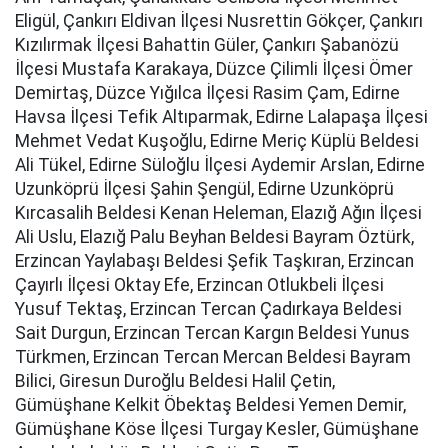
Eligül, Çankırı Eldivan İlçesi Nusrettin Gökçer, Çankırı
Kızılırmak İlçesi Bahattin Güler, Çankırı Şabanözü
İlçesi Mustafa Karakaya, Düzce Çilimli İlçesi Ömer
Demirtaş, Düzce Yığılca İlçesi Rasim Çam, Edirne
Havsa İlçesi Tefik Altıparmak, Edirne Lalapaşa İlçesi
Mehmet Vedat Kuşoğlu, Edirne Meriç Küplü Beldesi
Ali Tükel, Edirne Süloğlu İlçesi Aydemir Arslan, Edirne
Uzunköprü İlçesi Şahin Şengül, Edirne Uzunköprü
Kırcasalih Beldesi Kenan Heleman, Elazığ Ağın İlçesi
Ali Uslu, Elazığ Palu Beyhan Beldesi Bayram Öztürk,
Erzincan Yaylabaşı Beldesi Şefik Taşkıran, Erzincan
Çayırlı İlçesi Oktay Efe, Erzincan Otlukbeli İlçesi
Yusuf Tektaş, Erzincan Tercan Çadırkaya Beldesi
Sait Durgun, Erzincan Tercan Kargın Beldesi Yunus
Türkmen, Erzincan Tercan Mercan Beldesi Bayram
Bilici, Giresun Duroğlu Beldesi Halil Çetin,
Gümüşhane Kelkit Öbektaş Beldesi Yemen Demir,
Gümüşhane Köse İlçesi Turgay Kesler, Gümüşhane