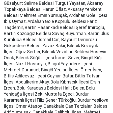
Güzelyurt Selime Beldesi Turgut Yayatan, Aksaray
Topakkaya Beldesi Harun Oflaz, Aksaray Yenikent
Beldesi Mehmet Emin Yumuşak, Ardahan Göle İlçesi
İbiş Uymaz, Ardahan Göle Köprülü Beldesi Farız
Taşdemir, Bartın Hasankadı Beldesi Şeref İmiroğlu,
Bartın Kozcağız Beldesi Savaş Buyurman, Bartın Ulus
Kumluca Beldesi İsmail Can, Bayburt Demirözü
Gökçedere Beldesi Yavuz Bakır, Bilecik Bozüyük
İlçesi Oğuz Sertler, Bilecik Vezirhan Beldesi Hüseyin
Ocak, Bilecik Söğüt İlçesi İsmet Sever, Bingöl Kiğı
İlçesi Nazif Hassoylu, Bingöl Yayladere İlçesi
Mehmet Duransel, Bingöl Yedisu İlçesi Ömer İsen,
Bitlis Adilcevaz İlçesi Ceyhan Batar, Bitlis Tatvan
İlçesi Abdulkerim Akay, Bolu Kıbrıscık İlçesi Ersin
Ercan, Bolu Karacasu Beldesi Halit Belen, Bolu
Yeniçağa İlçesi Zeki Mustafa Egeci, Burdur
Karamanlı İlçesi Filiz Şener Türkoğlu, Burdur Yeşilova
İlçesi Ömer Atasoy, Çanakkale Çan Terzialan Beldesi
Arif Yumuşak, Çanakkale Gelibolu İlçesi Mehmet