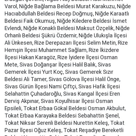
Varol, Niğde Bağlama Beldesi Murat Karakuzu, Niğde
Hacıabdullah Beldesi Recep Doğmuş, Niğde Karaatlı
Beldesi Faik Okumuş, Niğde Kiledere Beldesi İsmet
Evlendi, Niğde Konaklı Beldesi Maksut Özçelik, Niğde
Orhanlı Beldesi Şükrü Özdemir, Niğde Ulukışla İlçesi
Ali Ünkesen, Rize Derepazarı İlçesi Selim Metin, Rize
Hemşin İlçesi Muhammet Sağlam, Rize İkizdere
İlçesi Hakan Karagöz, Rize İyidere İlçesi Osman
Mete, Sivas Doğanşar İlçesi Halil Balık, Sivas
Gemerek İlçesi Yurt Koç, Sivas Gemerek Sızır
Beldesi Ali Tamer, Sivas Gölova İlçesi Halil Önge,
Sivas Gürün İlçesi Nami Çiftçi, Sivas Hafik İlçesi
Selahattin Çuhadaroğlu, Sivas Kangal İlçesi Eren
Derviş Akpınar, Sivas Koyulhisar İlçesi Osman
Epsileli, Tokat Erbaa Gökal Beldesi Osman Akbulut,
Tokat Erbaa Karayaka Beldesi Sebahattin Şenel,
Tokat Niksar Serenli Beldesi Nurettin Keleş, Tokat
Pazar İlçesi Oğuz Keleş, Tokat Reşadiye Bereketli