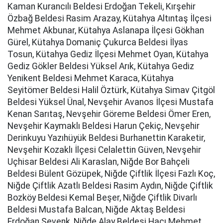
Kaman Kurancılı Beldesi Erdoğan Tekeli, Kırşehir
Özbağ Beldesi Rasim Arazay, Kütahya Altıntaş İlçesi
Mehmet Akbunar, Kütahya Aslanapa İlçesi Gökhan
Gürel, Kütahya Domaniç Çukurca Beldesi İlyas
Tosun, Kütahya Gediz İlçesi Mehmet Oyan, Kütahya
Gediz Gökler Beldesi Yüksel Arık, Kütahya Gediz
Yenikent Beldesi Mehmet Karaca, Kütahya
Seyitömer Beldesi Halil Öztürk, Kütahya Simav Çitgöl
Beldesi Yüksel Ünal, Nevşehir Avanos İlçesi Mustafa
Kenan Sarıtaş, Nevşehir Göreme Beldesi Ömer Eren,
Nevşehir Kaymaklı Beldesi Harun Çekiç, Nevşehir
Derinkuyu Yazıhüyük Beldesi Burhanettin Karaketir,
Nevşehir Kozaklı İlçesi Celalettin Güven, Nevşehir
Uçhisar Beldesi Ali Karaslan, Niğde Bor Bahçeli
Beldesi Bülent Gözüpek, Niğde Çiftlik İlçesi Fazlı Koç,
Niğde Çiftlik Azatlı Beldesi Rasim Aydın, Niğde Çiftlik
Bozköy Beldesi Kemal Beşer, Niğde Çiftlik Divarlı
Beldesi Mustafa Balcan, Niğde Aktaş Beldesi
Erdoğan Şevenk, Niğde Alay Beldesi Hacı Mehmet