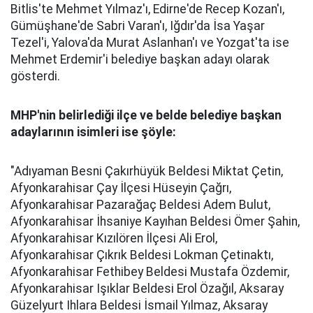
Bitlis'te Mehmet Yılmaz'ı, Edirne'de Recep Kozan'ı,
Gümüşhane'de Sabri Varan'ı, Iğdır'da İsa Yaşar
Tezel'i, Yalova'da Murat Aslanhan'ı ve Yozgat'ta ise
Mehmet Erdemir'i belediye başkan adayı olarak
gösterdi.
MHP'nin belirlediği ilçe ve belde belediye başkan
adaylarının isimleri ise şöyle:
"Adıyaman Besni Çakırhüyük Beldesi Miktat Çetin,
Afyonkarahisar Çay İlçesi Hüseyin Çağrı,
Afyonkarahisar Pazarağaç Beldesi Adem Bulut,
Afyonkarahisar İhsaniye Kayıhan Beldesi Ömer Şahin,
Afyonkarahisar Kızılören İlçesi Ali Erol,
Afyonkarahisar Çıkrık Beldesi Lokman Çetinaktı,
Afyonkarahisar Fethibey Beldesi Mustafa Özdemir,
Afyonkarahisar Işıklar Beldesi Erol Özağıl, Aksaray
Güzelyurt Ihlara Beldesi İsmail Yılmaz, Aksaray