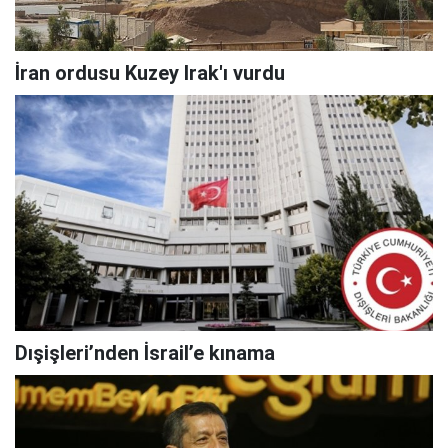
İran ordusu Kuzey Irak'ı vurdu
Dışişleri’nden İsrail’e kınama