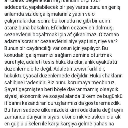
af olarak değerlendirmeyi kendimiz için zül
addederiz, yapılabilecek bir şey varsa bunu en geniş
anlamda siz de çalışmalarınız yapın ve o
çalışmalardan sonra bu konuda ne gibi bir adım
atarız buna bakalım. Efendim cezaevleri dolmuş,
cezaevlerini boşaltmak için af çıkarılmaz. O zaman
adama sorarlar cezaevlerini niye yaptınız, niye var?
Bunun bir caydırıcılığı var onun için yapılıyor. Bu
konudaki çalışmamızı sağlam zemine oturtmak
suretiyle, adaleti tesis hukukla olur, anlık ayaküstü
düzenlemelerle değil. Adaletin tesisi farklıdır,
hukuktur, yasal düzenlemede değildir. Hukuk hakların
sahibine iradesidir. Biz bunu korumaya mecburuz.
Şayet geçmişten beri böyle davranmamış olsaydık
siyasi, ekonomik ve sosyal alanda ülkemize bugünkü
itibarını kazandıran duruşlarımızı da gösteremezdik.
Bu tavrı sadece ülkemizdeki kimi odaklarla değil aynı
zamanda dünyanın siyasi ekonomik ve askeri olarak
en güçlü ülkeleri ile karşı karşıya gelme pahasına