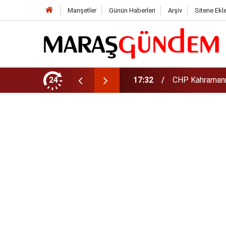
Manşetler
Günün Haberleri
Arşiv
Sitene Ekl
şkanı Oldu
24
17:08
Altın daha yüks