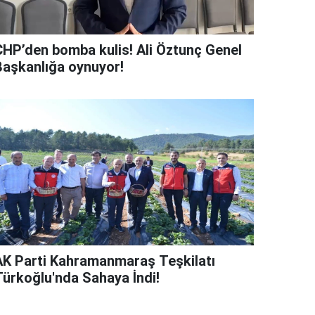
CHP’den bomba kulis! Ali Öztunç Genel
Başkanlığa oynuyor!
AK Parti Kahramanmaraş Teşkilatı
Türkoğlu'nda Sahaya İndi!