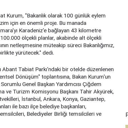
rat Kurum, "Bakanlık olarak 100 günlük eylem
bizim için en önemli proje. Bu manada
armara'yı Karadeniz'e bağlayan 43 kilometre
100.000 ölçekli planlar, akabinde alt ölçekli
sının netleşmesine müteakip süreci Bakanlığımız,
rlikte yürütecek." dedi.
lu Abant Tabiat Parkı'ndaki bir otelde düzenlenen
entsel Dönüşüm" toplantısına, Bakan Kurum'un
den Sorumlu Genel Başkan Yardımcısı Çiğdem
rma ve Turizm Komisyonu Başkanı Tahir Akyürek,
tvekilleri, İstanbul, Ankara, Konya, Gaziantep,
ı ile bazı ilçe belediye başkanları,
msilcileri, Belediyeler Birliği temsilcileri ve
P