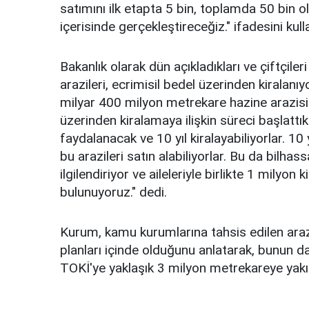
satımını ilk etapta 5 bin, toplamda 50 bin o
içerisinde gerçekleştireceğiz." ifadesini kull
Bakanlık olarak dün açıkladıkları ve çiftçil
arazileri, ecrimisil bedel üzerinden kiralanıy
milyar 400 milyon metrekare hazine arazisini
üzerinden kiralamaya ilişkin süreci başlattı
faydalanacak ve 10 yıl kiralayabiliyorlar. 10
bu arazileri satın alabiliyorlar. Bu da bilhas
ilgilendiriyor ve aileleriyle birlikte 1 milyon
bulunuyoruz." dedi.
Kurum, kamu kurumlarına tahsis edilen arazi
planları içinde olduğunu anlatarak, bunun da
TOKİ'ye yaklaşık 3 milyon metrekareye yakın 