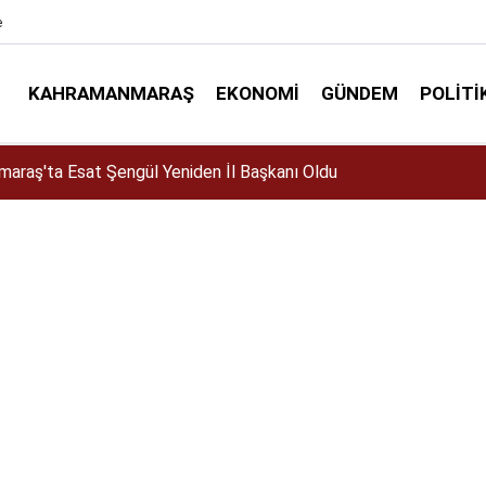
e
KAHRAMANMARAŞ
EKONOMI
GÜNDEM
POLITI
elir mi? Altın almalı mı? Satmalı mı? Uzmanlar ne diyor?