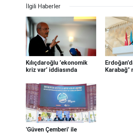
İlgili Haberler
Kılıçdaroğlu ’ekonomik
Erdoğan’d
kriz var’ iddiasında
Karabağ" 
'Güven Çemberi' ile