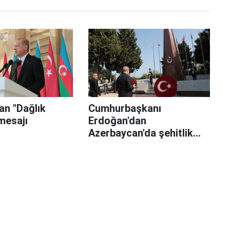
an "Dağlık
Cumhurbaşkanı
mesajı
Erdoğan'dan
Azerbaycan'da şehitlik
ziyareti