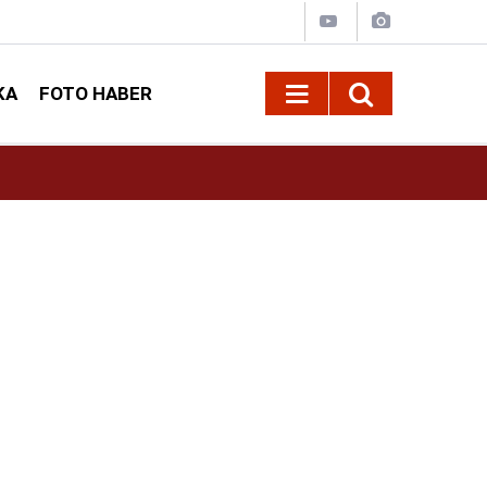
KA
FOTO HABER
16:42
Öz Sağlık-İş Kahramanmaraş Şube Başkanı Ar