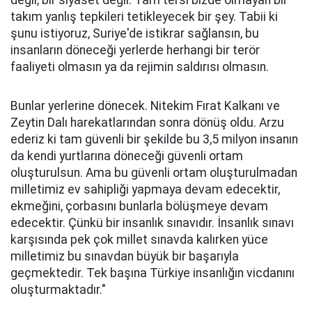
değil, bir siyaset değil. Tam tersi bizde olmayan bir
takım yanlış tepkileri tetikleyecek bir şey. Tabii ki
şunu istiyoruz, Suriye'de istikrar sağlansın, bu
insanların döneceği yerlerde herhangi bir terör
faaliyeti olmasın ya da rejimin saldırısı olmasın.
Bunlar yerlerine dönecek. Nitekim Fırat Kalkanı ve
Zeytin Dalı harekatlarından sonra dönüş oldu. Arzu
ederiz ki tam güvenli bir şekilde bu 3,5 milyon insanın
da kendi yurtlarına döneceği güvenli ortam
oluşturulsun. Ama bu güvenli ortam oluşturulmadan
milletimiz ev sahipliği yapmaya devam edecektir,
ekmeğini, çorbasını bunlarla bölüşmeye devam
edecektir. Çünkü bir insanlık sınavıdır. İnsanlık sınavı
karşısında pek çok millet sınavda kalırken yüce
milletimiz bu sınavdan büyük bir başarıyla
geçmektedir. Tek başına Türkiye insanlığın vicdanını
oluşturmaktadır."